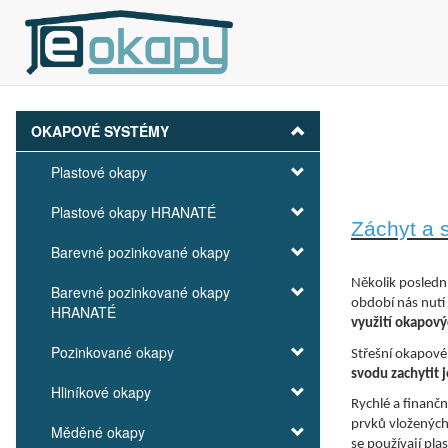
OKAPOVÉ SYSTÉMY
Plastové okapy
Plastové okapy HRANATÉ
Záchyt a 
Barevné pozinkované okapy
Několik poslední
Barevné pozinkované okapy
období nás nutí
HRANATÉ
využití okapov
Pozinkované okapy
Střešní okapové 
svodu zachytit 
Hliníkové okapy
Rychlé a finanč
prvků vložených
Měděné okapy
se používají pl