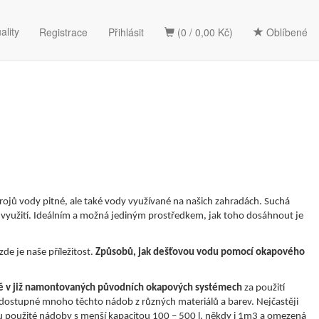
ality
Registrace
Přihlásit
(0 / 0,00 Kč)
Oblíbené
 zdrojů vody pitné, ale také vody využívané na našich zahradách. Suchá
í využití. Ideálním a možná jediným prostředkem, jak toho dosáhnout je
de je naše příležitost.
Způsobů, jak dešťovou vodu pomocí okapového
ě v již namontovaných původních okapových systémech
za použití
dostupné mnoho těchto nádob z různých materiálů a barev. Nejčastěji
u použité nádoby s menší kapacitou 100 – 500 l, někdy i 1m3 a omezená