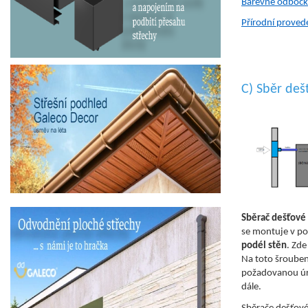
Barevné odbočk
Přírodní provede
C) Sběr deš
Sběrač dešťové
se montuje v po
podél stěn
. Zd
Na toto šroubení
požadovanou úro
dále.