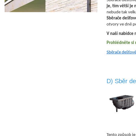
Sběrače dešťové
je, tím větší j
nebude tak velk
Sběrače dešťové
otvory ve dně p
V naší nabídce 
Prohlédněte si 
Sběrače dešťov
D) Sběr d
Tento způsob je 