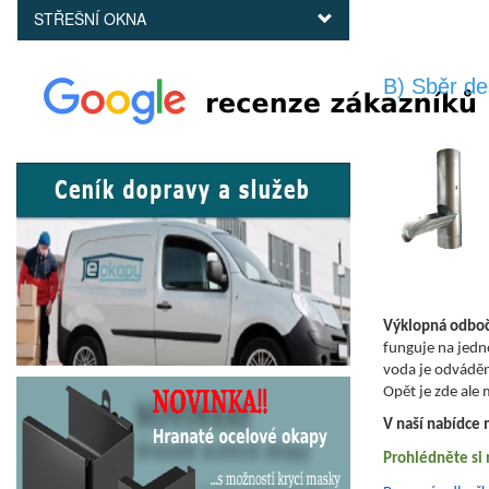
STŘEŠNÍ OKNA
B) Sběr de
Výklopná odboč
funguje na jedn
voda je odváděn
Opět je zde ale
V naší nabídce 
Prohlédněte si 