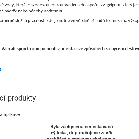
vé vody, která je svodovou rourou svedena do lapače tzv. geigeru, který
 než nádrže nebo nádoby nadzemní.
měrně složitá pracnost, kde je nutné ve většině případů technika na výkop
 Vám alespoň trochu pomohli v orientaci ve způsobech zachycení dešťové vod
z
cí produkty
a aplikace
Byla zachycena neočekávaná
výjimka, doporučujeme zavřít
prohlížeč a opakovat akci znovu.