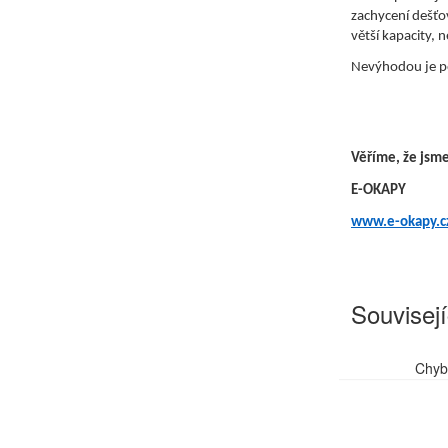
zachycení dešťo
větší kapacity,
Nevýhodou je po
Věříme, že jsme
E-OKAPY
www.e-okapy.c
Souvisejí
Chyb