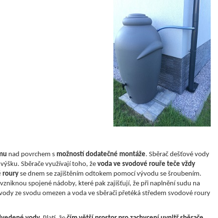
ému
nad povrchem s
možností dodatečné montáže
. Sběrač dešťové vody
výšku. Sběrače využívají toho, že
voda ve svodové rouře teče vždy
é roury
se dnem se zajištěním odtokem pomocí vývodu se šroubením.
zniknou spojené nádoby, které pak zajišťují, že při naplnění sudu na
 vody ze svodu omezen a voda ve sběrači přetéká středem svodové roury