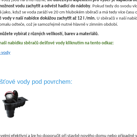
 vody jsou na trhu různé, ale
důležitým aspektem pro výběr je
kapacita o
e možnost vodu zachytit a odvést hadicí do nádoby
. Pokud tedy do svodu vl
á jako, když se voda zaráží ve 20 cm hlubokém sběrači a má tedy více čas
 vody v naší nabídce dokážou zachytit až 12 l /min.
U sběračů v naší nabíd
omalu odteče, což je samozřejmě nutné hlavně v zimním období.
můžete vybírat z různých velikostí, barev a materiálů.
naši nabídku sběračů dešťové vody kliknutím na tento odkaz:
é vody
ešťové vody pod povrchem:
velmi efektivní a lze ho doporučit při stavbě nového domu nebo případně vy