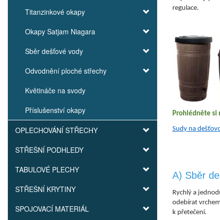
regulace.
Titanzinkové okapy
Okapy Satjam Niagara
Sběr dešťové vody
Odvodnění ploché střechy
Květináče na svody
Příslušenství okapy
Prohlédněte si 
Sudy na dešťov
OPLECHOVÁNÍ STŘECHY
STŘEŠNÍ PODHLEDY
TABULOVÉ PLECHY
A) Sběr de
STŘEŠNÍ KRYTINY
Rychlý a jednod
odebírat vrchem
SPOJOVACÍ MATERIÁL
k přetečení.