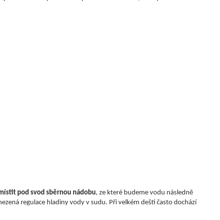
místit pod svod sběrnou nádobu
, ze které budeme vodu následně
ená regulace hladiny vody v sudu. Při velkém dešti často dochází