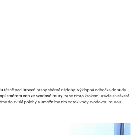
du
těsně nad úroveň hrany sběrné nádoby. Výklopná odbočka do sudu
lopí směrem ven ze svodové roury
, ta se tímto krokem uzavře a veškerá
rátíme do svislé polohy a umožníme tím odtok vody svodovou rourou.