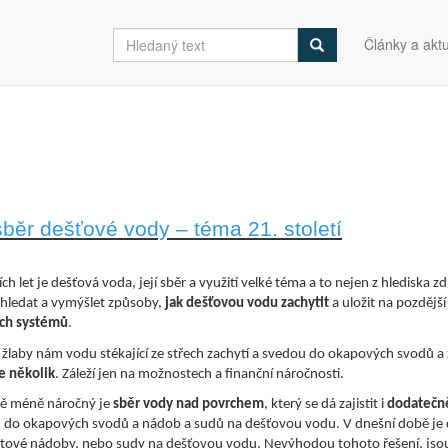
Články a aktu
sběr dešťové vody – téma 21. století
ch let je dešťová voda, její sběr a využití velké téma a to nejen z hlediska
 hledat a vymýšlet způsoby,
jak dešťovou vodu zachytit
a uložit na pozdějš
ých systémů
.
žlaby nám vodu stékající ze střech zachytí a svedou do okapových svodů a z
je několik
. Záleží jen na možnostech a finanční náročnosti.
ně méně náročný je
sběr vody nad povrchem
, který se dá zajistit i
dodatečn
 do okapových svodů a nádob a sudů na dešťovou vodu. V dnešní době je 
astové nádoby, nebo sudy na dešťovou vodu. Nevýhodou tohoto řešení, jso