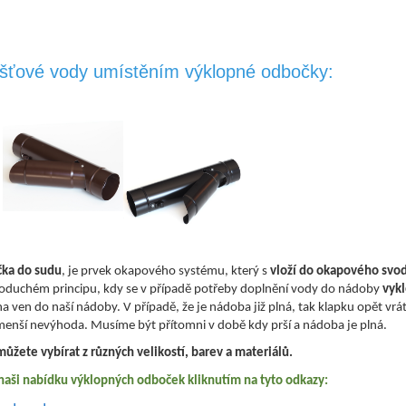
šťové vody umístěním výklopné odbočky:
ka do sudu
, je prvek okapového systému, který s
vloží do okapového svo
oduchém principu, kdy se v případě potřeby doplnění vody do nádoby
vyk
a ven do naší nádoby. V případě, že je nádoba již plná, tak klapku opět v
 menší nevýhoda. Musíme být přítomni v době kdy prší a nádoba je plná.
můžete vybírat z různých velikostí, barev a materiálů.
naši nabídku výklopných odboček kliknutím na tyto odkazy: