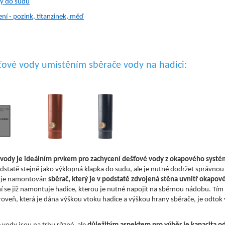
y do sudu
ní - pozink, titanzinek, měď
ťové vody umístěním sběrače vody na hadici:
 vody je ideálním prvkem pro zachycení dešťové vody z okapového syst
dstatě stejně jako výklopná klapka do sudu, ale je nutné dodržet správnou 
e je namontován
sběrač, který je v podstatě zdvojená stěna uvnitř okapov
 se již namontuje hadice, kterou je nutné napojit na sběrnou nádobu. Tím v
veň, která je dána výškou vtoku hadice a výškou hrany sběrače, je odtok