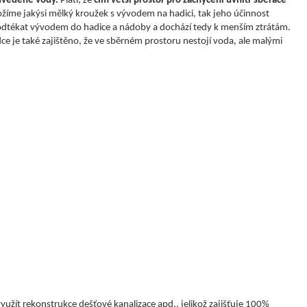
dvedené vody.
Platí, že
čím větší prostor pro zachycení uvnitř sběrače
ožíme jakýsi mělký kroužek s vývodem na hadici, tak jeho účinnost
u odtékat vývodem do hadice a nádoby a dochází tedy k menším ztrátám.
ce je také zajištěno, že ve sběrném prostoru nestojí voda, ale malými
užít rekonstrukce dešťové kanalizace apd., jelikož zajišťuje 100%