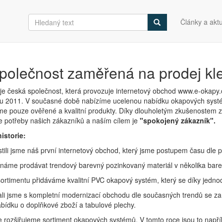
Články a aktu
polečnost zaměřená na prodej kle
je česká společnost, která provozuje internetový obchod www.e-okapy.c
u 2011. V současné době nabízíme ucelenou nabídku okapových systé
e pouze ověřené a kvalitní produkty. Díky dlouholetým zkušenostem z
potřeby našich zákazníků a naším cílem je
"spokojený zákazník".
historie:
ili jsme náš první internetový obchod, který jsme postupem času dle p
náme prodávat trendový barevný pozinkovaný materiál v několika bare
ortimentu přidáváme kvalitní PVC okapový systém, který se díky jedn
li jsme s kompletní modernizací obchodu dle současných trendů se zam
bídku o doplňkové zboží a tabulové plechy.
e rozšiřujeme sortiment okapových systémů. V tomto roce jsou to např