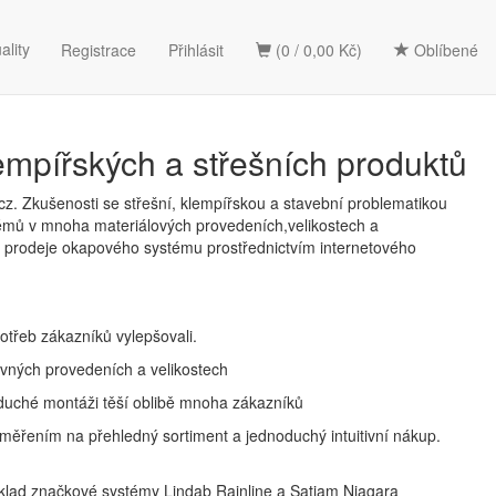
ality
Registrace
Přihlásit
(0 / 0,00 Kč)
Oblíbené
mpířských a střešních produktů
z. Zkušenosti se střešní, klempířskou a stavební problematikou
mů v mnoha materiálových provedeních,velikostech a
 prodeje okapového systému prostřednictvím internetového
otřeb zákazníků vylepšovali.
vných provedeních a velikostech
oduché montáži těší oblibě mnoha zákazníků
ěřením na přehledný sortiment a jednoduchý intuitivní nákup.
íklad značkové systémy Lindab Rainline a Satjam Niagara