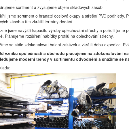
iřujeme sortiment a zvyšujeme objem skladových zásob
řili jsme sortiment o hranaté ocelové okapy a střešní PVC podhledy. P
vých zásob a tím zkrátili termíny dodání
zně jsme navýšili kapacitu výroby oplechování střechy a pořídili jsme
ě. Plánujeme rozšíření nabídky profilů na oplechování střechy.
íme se stále zdokonalovat balení zakázek a zkrátit dobu expedice. Ev
 Od vzniku společnosti a obchodu pracujeme na zdokonalování na
ledujeme moderní trendy v sortimentu odvodnění a snažíme se na
kladu: