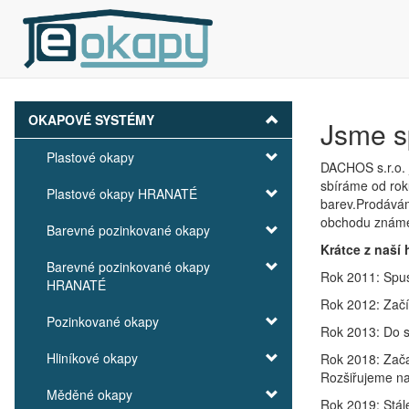
OKAPOVÉ SYSTÉMY
Jsme s
Plastové okapy
DACHOS s.r.o. 
sbíráme od rok
Plastové okapy HRANATÉ
barev.Prodávám
obchodu známe 
Barevné pozinkované okapy
Krátce z naší 
Barevné pozinkované okapy
Rok 2011: Spust
HRANATÉ
Rok 2012: Začí
Pozinkované okapy
Rok 2013: Do s
Hliníkové okapy
Rok 2018: Zača
Rozšiřujeme na
Měděné okapy
Rok 2019: Stál