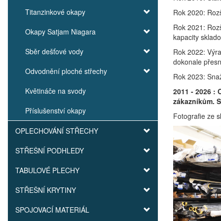
Titanzinkové okapy
Rok 2020: Rozš
Rok 2021: Rozší
Okapy Satjam Niagara
kapacity sklado
Sběr dešťové vody
Rok 2022: Výra
dokonale přesn
Odvodnění ploché střechy
Rok 2023: Snaž
Květináče na svody
2011 - 2026 :
zákazníkům. S
Příslušenství okapy
Fotografie ze s
OPLECHOVÁNÍ STŘECHY
STŘEŠNÍ PODHLEDY
TABULOVÉ PLECHY
STŘEŠNÍ KRYTINY
SPOJOVACÍ MATERIÁL