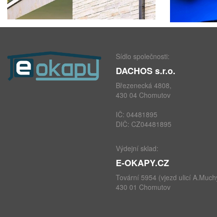
Sídlo společnosti:
DACHOS s.r.o.
Březenecká 4808,
430 04 Chomutov
IČ: 04481895
DIČ: CZ04481895
Výdejní sklad:
E-OKAPY.CZ
Tovární 5954 (vjezd ulicí A.Much
430 01 Chomutov