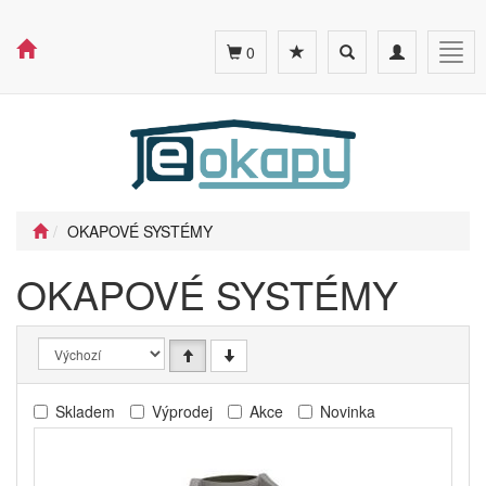
Toggle
Toggle
Togg
0
search
navigation
navig
OKAPOVÉ SYSTÉMY
OKAPOVÉ SYSTÉMY
Skladem
Výprodej
Akce
Novinka