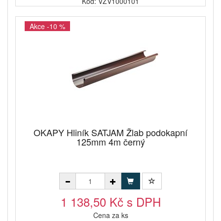
Kód: VZV1000101
Akce -10 %
OKAPY Hliník SATJAM Žlab podokapní
125mm 4m černý
1 138,50 Kč s DPH
Cena za ks