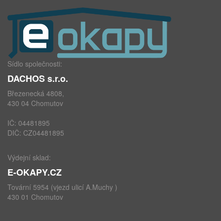
Sídlo společnosti:
DACHOS s.r.o.
Březenecká 4808,
430 04 Chomutov
IČ: 04481895
DIČ: CZ04481895
Výdejní sklad:
E-OKAPY.CZ
Tovární 5954 (vjezd ulicí A.Muchy )
430 01 Chomutov