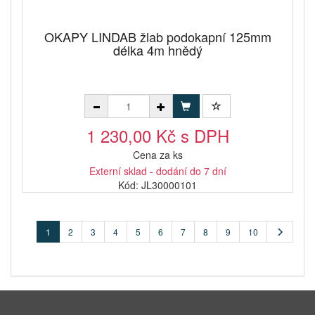
OKAPY LINDAB žlab podokapní 125mm
délka 4m hnědý
1 230,00 Kč s DPH
Cena za ks
Externí sklad - dodání do 7 dní
Kód: JL30000101
1
2
3
4
5
6
7
8
9
10