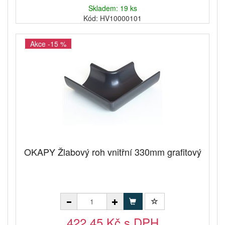
Skladem: 19 ks
Kód: HV10000101
Akce -15 %
OKAPY Žlabový roh vnitřní 330mm grafitový
422,45 Kč s DPH