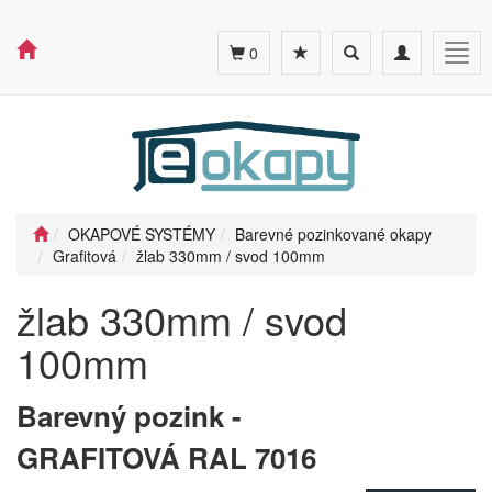
Toggle
Toggle
Togg
0
search
navigation
navig
OKAPOVÉ SYSTÉMY
Barevné pozinkované okapy
Grafitová
žlab 330mm / svod 100mm
žlab 330mm / svod
100mm
Barevný pozink -
GRAFITOVÁ RAL 7016