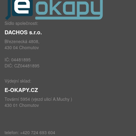
Sídlo společnosti:
DACHOS s.r.o.
Březenecká 4808,
430 04 Chomutov
IČ: 04481895
DIČ: CZ04481895
Výdejní sklad:
E-OKAPY.CZ
Tovární 5954 (vjezd ulicí A.Muchy )
430 01 Chomutov
telefon: +420 724 693 604