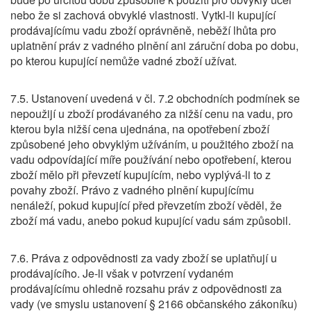
nebo že si zachová obvyklé vlastnosti. Vytkl-li kupující
prodávajícímu vadu zboží oprávněně, neběží lhůta pro
uplatnění práv z vadného plnění ani záruční doba po dobu,
po kterou kupující nemůže vadné zboží užívat.
7.5. Ustanovení uvedená v čl. 7.2 obchodních podmínek se
nepoužijí u zboží prodávaného za nižší cenu na vadu, pro
kterou byla nižší cena ujednána, na opotřebení zboží
způsobené jeho obvyklým užíváním, u použitého zboží na
vadu odpovídající míře používání nebo opotřebení, kterou
zboží mělo při převzetí kupujícím, nebo vyplývá-li to z
povahy zboží. Právo z vadného plnění kupujícímu
nenáleží, pokud kupující před převzetím zboží věděl, že
zboží má vadu, anebo pokud kupující vadu sám způsobil.
7.6. Práva z odpovědnosti za vady zboží se uplatňují u
prodávajícího. Je-li však v potvrzení vydaném
prodávajícímu ohledně rozsahu p
ráv z odpovědnosti za
vady (ve smyslu ustanovení § 2166 občanského zákoníku)