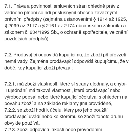
7.1. Práva a povinnosti smluvních stran ohledně práv z
vadného plnění se řídí příslušnými obecně závaznými
právními předpisy (zejména ustanoveními § 1914 až 1925,
§ 2099 až 2117 a § 2161 až 2174 občanského zákoníku a
zákonem č. 634/1992 Sb., o ochraně spotřebitele, ve znění
pozdějších předpisů).
7.2. Prodávající odpovídá kupujícímu, že zboží při převzetí
nemá vady. Zejména prodávající odpovídá kupujícímu, že v
době, kdy kupující zboží převzal:
7.2.1. má zboží vlastnosti, které si strany ujednaly, a chybí-
li ujednání, má takové vlastnosti, které prodávající nebo
výrobce popsal nebo které kupující očekával s ohledem na
povahu zboží a na základě reklamy jimi prováděné,
7.2.2. se zboží hodí k účelu, který pro jeho použití
prodávající uvádí nebo ke kterému se zboží tohoto druhu
obvykle používá,
7.2.3. zboží odpovídá jakostí nebo provedením