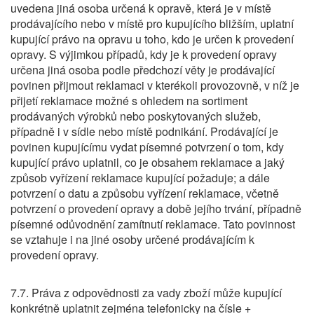
uvedena jiná osoba určená k opravě, která je v místě
prodávajícího nebo v místě pro kupujícího bližším, uplatní
kupující právo na opravu u toho, kdo je určen k provedení
opravy. S výjimkou případů, kdy je k provedení opravy
určena jiná osoba podle předchozí věty je prodávající
povinen přijmout reklamaci v kterékoli provozovně, v níž je
přijetí reklamace možné s ohledem na sortiment
prodávaných výrobků nebo poskytovaných služeb,
případně i v sídle nebo místě podnikání. Prodávající je
povinen kupujícímu vydat písemné potvrzení o tom, kdy
kupující právo uplatnil, co je obsahem reklamace a jaký
způsob vyřízení reklamace kupující požaduje; a dále
potvrzení o datu a způsobu vyřízení reklamace, včetně
potvrzení o provedení opravy a době jejího trvání, případně
písemné odůvodnění zamítnutí reklamace. Tato povinnost
se vztahuje i na jiné osoby určené prodávajícím k
provedení opravy.
7.7. Práva z odpovědnosti za vady zboží může kupující
konkrétně uplatnit zejména telefonicky na čísle +