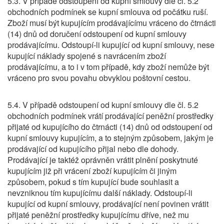
5.3. V případě odstoupení od kupní smlouvy dle čl. 5.2
obchodních podmínek se kupní smlouva od počátku ruší.
Zboží musí být kupujícím prodávajícímu vráceno do čtrnácti
(14) dnů od doručení odstoupení od kupní smlouvy
prodávajícímu. Odstoupí-li kupující od kupní smlouvy, nese
kupující náklady spojené s navrácením zboží
prodávajícímu, a to i v tom případě, kdy zboží nemůže být
vráceno pro svou povahu obvyklou poštovní cestou.
5.4. V případě odstoupení od kupní smlouvy dle čl. 5.2
obchodních podmínek vrátí prodávající peněžní prostředky
přijaté od kupujícího do čtrnácti (14) dnů od odstoupení od
kupní smlouvy kupujícím, a to stejným způsobem, jakým je
prodávající od kupujícího přijal nebo dle dohody.
Prodávající je taktéž oprávněn vrátit plnění poskytnuté
kupujícím již při vrácení zboží kupujícím či jiným
způsobem, pokud s tím kupující bude souhlasit a
nevzniknou tím kupujícímu další náklady. Odstoupí-li
kupující od kupní smlouvy, prodávající není povinen vrátit
přijaté peněžní prostředky kupujícímu dříve, než mu