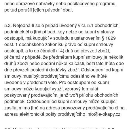
nebo obrazové nahrávky nebo počítačového programu,
pokud porušil jejich původní obal.
5.2. Nejedná-li se o případ uvedený v čl. 5.1 obchodních
podmínek či o jiný případ, kdy nelze od kupní smlouvy
odstoupit, má kupující v souladu s ustanovením § 1829
odst. 1 občanského zákoníku právo od kupní smlouvy
odstoupit, a to do čtrnácti (14) dnů od převzetí zboží,
přičemž v případě, že předmětem kupní smlouvy je několik
druhů zboží nebo dodání několika částí, běží tato lhůta ode
dne převzetí poslední dodávky zboží. Odstoupení od kupní
smlouvy musí být prodávajícímu odesláno ve lhůtě
uvedené v předchozí větě. Pro odstoupení od kupní
smlouvy může kupující využít vzorový formulář
poskytovaný prodávajícím, jenž tvoří přílohu obchodních
podmínek. Odstoupení od kupní smlouvy může kupující
zasílat mimo jiné na adresu provozovny prodávajícího či na
adresu elektronické pošty prodávajícího info@e-okapy.cz.