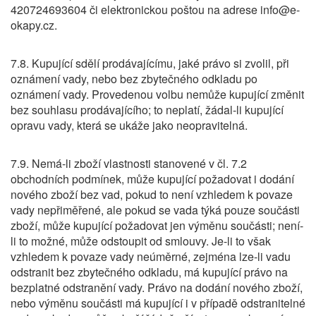
420724693604 či elektronickou poštou na adrese info@e-
okapy.cz.
7.8. Kupující sdělí prodávajícímu, jaké právo si zvolil, při
oznámení vady, nebo bez zbytečného odkladu po
oznámení vady. Provedenou volbu nemůže kupující změnit
bez souhlasu prodávajícího; to neplatí, žádal-li kupující
opravu vady, která se ukáže jako neopravitelná.
7.9. Nemá-li zboží vlastnosti stanovené v čl. 7.2
obchodních podmínek, může kupující požadovat i dodání
nového zboží bez vad, pokud to není vzhledem k povaze
vady nepřiměřené, ale pokud se vada týká pouze součásti
zboží, může kupující požadovat jen výměnu součásti; není-
li to možné, může odstoupit od smlouvy. Je-li to však
vzhledem k povaze vady neúměrné, zejména lze-li vadu
odstranit bez zbytečného odkladu, má kupující právo na
bezplatné odstranění vady. Právo na dodání nového zboží,
nebo výměnu součásti má kupující i v případě odstranitelné