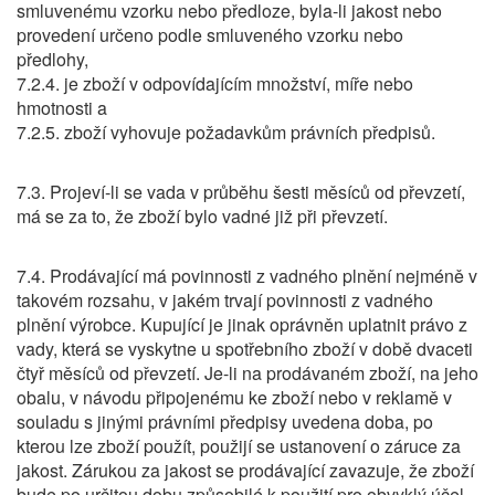
smluvenému vzorku nebo předloze, byla-li jakost nebo
provedení určeno podle smluveného vzorku nebo
předlohy,
7.2.4. je zboží v odpovídajícím množství, míře nebo
hmotnosti a
7.2.5. zboží vyhovuje požadavkům právních předpisů.
7.3. Projeví-li se vada v průběhu šesti měsíců od převzetí,
má se za to, že zboží bylo vadné již při převzetí.
7.4. Prodávající má povinnosti z vadného plnění nejméně v
takovém rozsahu, v jakém trvají povinnosti z vadného
plnění výrobce. Kupující je jinak oprávněn uplatnit právo z
vady, která se vyskytne u spotřebního zboží v době dvaceti
čtyř měsíců od převzetí. Je-li na prodávaném zboží, na jeho
obalu, v návodu připojenému ke zboží nebo v reklamě v
souladu s jinými právními předpisy uvedena doba, po
kterou lze zboží použít, použijí se ustanovení o záruce za
jakost. Zárukou za jakost se prodávající zavazuje, že zboží
bude po určitou dobu způsobilé k použití pro obvyklý účel