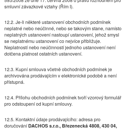
593/2008 ze dne 17. června 2008 o právu rozhodném pro
smluvní závazkové vztahy (Řím I).
12.2. Je-li některé ustanovení obchodních podmínek
neplatné nebo neúčinné, nebo se takovým stane, namísto
neplatných ustanovení nastoupí ustanovení, jehož smysl
se neplatnému ustanovení co nejvíce přibližuje.
Neplatností nebo neúčinností jednoho ustanovení není
dotčena platnost ostatních ustanovení.
12.3. Kupní smlouva včetně obchodních podmínek je
archivována prodávajícím v elektronické podobě a není
přístupná.
12.4. Přílohu obchodních podmínek tvoří vzorový formulář
pro odstoupení od kupní smlouvy.
12.5. Kontaktní údaje prodávajícího: adresa pro
doručování
DACHOS s.r.o., Březenecká 4808, 430 04,