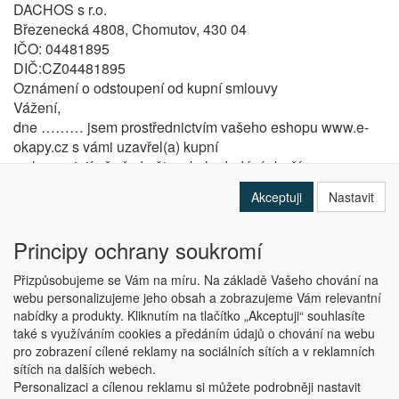
DACHOS s r.o.
Březenecká 4808, Chomutov, 430 04
IČO: 04481895
DIČ:CZ04481895
Oznámení o odstoupení od kupní smlouvy
Vážení,
dne ……… jsem prostřednictvím vašeho eshopu www.e-
okapy.cz s vámi uzavřel(a) kupní
smlouvu, jejímž předmětem bylo dodání zboží
druh zboží, značky, kód (identifikace zboží)
Akceptuji
Nastavit
…………………………………………………………………….
………………………………………………………………………
Číslo objednávky:
Principy ochrany soukromí
…………………………………………………..
Přizpůsobujeme se Vám na míru. Na základě Vašeho chování na
Číslo prodejního dokladu:
webu personalizujeme jeho obsah a zobrazujeme Vám relevantní
……………………………………………………….
nabídky a produkty. Kliknutím na tlačítko „Akceptuji“ souhlasíte
Toto (zboží) jsem převzala dne
také s využíváním cookies a předáním údajů o chování na webu
…………………………………………..
pro zobrazení cílené reklamy na sociálních sítích a v reklamních
Vzhledem k tomu, že smlouva byla uzavřena pomocí
sítích na dalších webech.
internetu, tj. typického prostředku komunikace na
Personalizaci a cílenou reklamu si můžete podrobněji nastavit