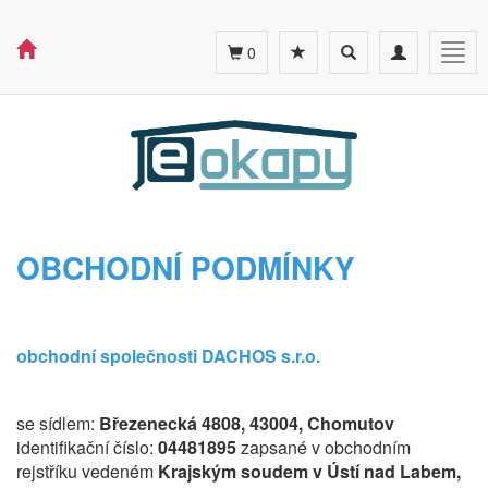
Toggle
Toggle
Togg
0
search
navigation
navig
OBCHODNÍ PODMÍNKY
obchodní společnosti DACHOS s.r.o.
se sídlem:
Březenecká 4808, 43004, Chomutov
identifikační číslo:
04481895
zapsané v obchodním
rejstříku vedeném
Krajským soudem v Ústí nad Labem,