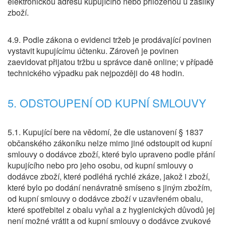
elektronickou adresu kupujícího nebo přiloženou u zásilky
zboží.
4.9. Podle zákona o evidenci tržeb je prodávající povinen
vystavit kupujícímu účtenku. Zároveň je povinen
zaevidovat přijatou tržbu u správce daně online; v případě
technického výpadku pak nejpozději do 48 hodin.
5. ODSTOUPENÍ OD KUPNÍ SMLOUVY
5.1. Kupující bere na vědomí, že dle ustanovení § 1837
občanského zákoníku nelze mimo jiné odstoupit od kupní
smlouvy o dodávce zboží, které bylo upraveno podle přání
kupujícího nebo pro jeho osobu, od kupní smlouvy o
dodávce zboží, které podléhá rychlé zkáze, jakož i zboží,
které bylo po dodání nenávratně smíseno s jiným zbožím,
od kupní smlouvy o dodávce zboží v uzavřeném obalu,
které spotřebitel z obalu vyňal a z hygienických důvodů jej
není možné vrátit a od kupní smlouvy o dodávce zvukové