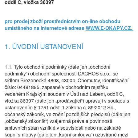
oddíl C, vložka 36397
pro prodej zboží prostřednictvím on-line obchodu
umístěného na internetové adrese
WWW.E-OKAPY.CZ.
1. ÚVODNÍ USTANOVENÍ
1.1. Tyto obchodní podmínky (dále jen „obchodní
podmínky“) obchodní společnosti DACHOS s.r.o., se
sídlem Březenecká 4808, 43004, Chomutov, identifikační
číslo: 04481895, zapsané v obchodním rejstříku
vedeném Krajským soudem v Ústí nad Labem, oddíl C,
vložka 36397 (dále jen „prodávající“) upravují v souladu s
ustanovením § 1751 odst. 1 zákona č. 89/2012 Sb.,
občanský zákoník, ve znění pozdějších předpisů (dále jen
„občanský zákoník“) vzájemná práva a povinnosti
smluvních stran vzniklé v souvislosti nebo na základě
kupní smlouvy (dále jen „kupní smlouva“) uzavírané mezi