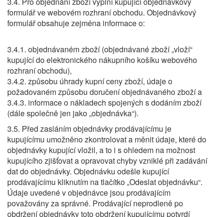
3.4. Pro objednání zboží vyplní kupující objednávkový
formulář ve webovém rozhraní obchodu. Objednávkový
formulář obsahuje zejména informace o:
3.4.1. objednávaném zboží (objednávané zboží „vloží“
kupující do elektronického nákupního košíku webového
rozhraní obchodu),
3.4.2. způsobu úhrady kupní ceny zboží, údaje o
požadovaném způsobu doručení objednávaného zboží a
3.4.3. informace o nákladech spojených s dodáním zboží
(dále společně jen jako „objednávka“).
3.5. Před zasláním objednávky prodávajícímu je
kupujícímu umožněno zkontrolovat a měnit údaje, které do
objednávky kupující vložil, a to i s ohledem na možnost
kupujícího zjišťovat a opravovat chyby vzniklé při zadávání
dat do objednávky. Objednávku odešle kupující
prodávajícímu kliknutím na tlačítko „Odeslat objednávku“.
Údaje uvedené v objednávce jsou prodávajícím
považovány za správné. Prodávající neprodleně po
obdržení objednávky toto obdržení kupujícímu potvrdí