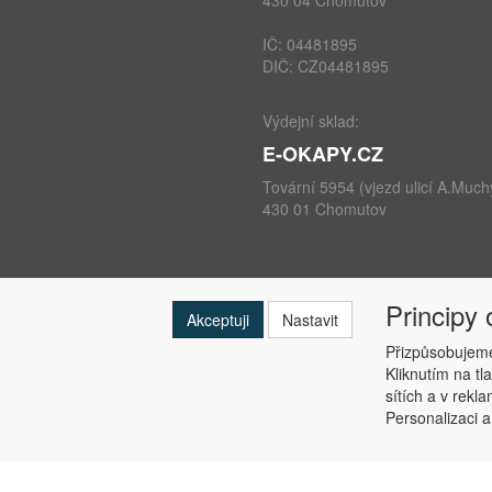
430 04 Chomutov
IČ: 04481895
DIČ: CZ04481895
Výdejní sklad:
E-OKAPY.CZ
Tovární 5954 (vjezd ulicí A.Much
430 01 Chomutov
Principy
telefon: +420 724 693 604
Akceptuji
Nastavit
e-mail:
info@e-okapy.cz
Přizpůsobujeme
Kliknutím na tl
sítích a v rekl
Personalizaci a