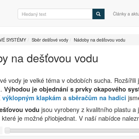
Články a aktu
VÉ SYSTÉMY
Sběr dešťové vody
Nádoby na dešťovou vodu
y na dešťovou vodu
vé vody je velké téma v obdobích sucha. Rozšířili
h.
Výhodou je objednání s prvky okapového sys
K
výklopným klapkám
a
sběračům na hadici
jsme
ešťovou vodu
jsou vyrobeny z kvalitního plastu 
 které je možné přiobjednat. V naší nabídce nalezne