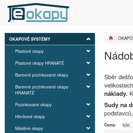
OKAPO
OKAPOVÉ SYSTÉMY
Nádob
Plastové okapy
Plastové okapy HRANATÉ
Barevné pozinkované okapy
Sběr dešťo
velikostec
Barevné pozinkované okapy
náklady.
HRANATÉ
Sudy na d
Pozinkované okapy
podstavců,
Hliníkové okapy
Cena:
Měděné okapy