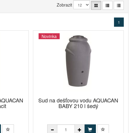
Zobrazit
1
Novinka
u AQUACAN
Sud na dešťovou vodu AQUACAN
cit
BABY 210 l šedý