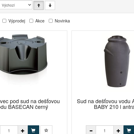
Výprodej
Akce
Novinka
vec pod sud na dešťovou
Sud na dešťovou vod
odu BASECAN černý
BABY 210 l antra