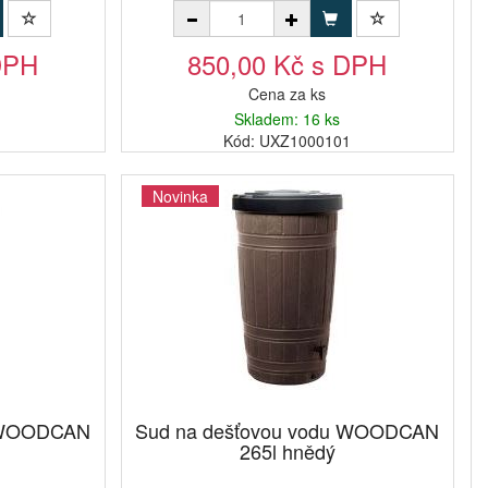
DPH
850,00 Kč s DPH
Cena za ks
Skladem: 16 ks
1
Kód: UXZ1000101
Novinka
u WOODCAN
Sud na dešťovou vodu WOODCAN
265l hnědý