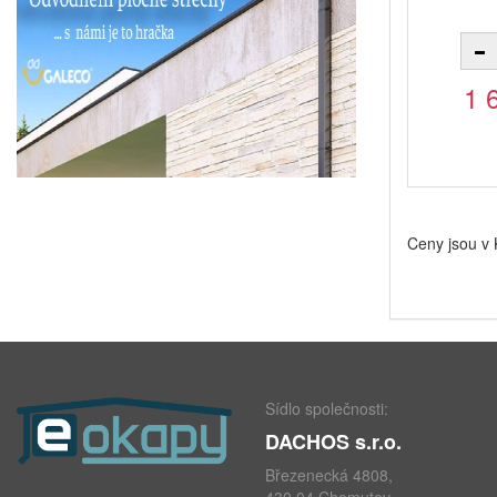
1 
Ceny jsou v
Sídlo společnosti:
DACHOS s.r.o.
Březenecká 4808,