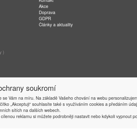
Kontakt
Akce
Doprava
GDPR
Články a aktuality
y )
 ochrany soukromí
 se Vám na míru. Na základě Vašeho chování na webu personalizujem
ačítko „Akceptuji“ souhlasíte také s využíváním cookies a předáním úd
Copyright © ABRA Software a.s. 2019
amních sítích na dalších webech.
 cílenou reklamu si můžete podrobněji nastavit nebo kdykoli vypnout po k