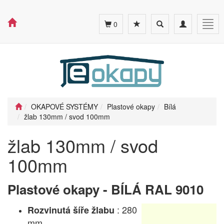
Toggle
Toggle
Togg
0
search
navigation
navig
OKAPOVÉ SYSTÉMY
Plastové okapy
Bílá
žlab 130mm / svod 100mm
žlab 130mm / svod
100mm
Plastové okapy - BÍLÁ RAL 9010
: 280
Rozvinutá šíře žlabu
mm