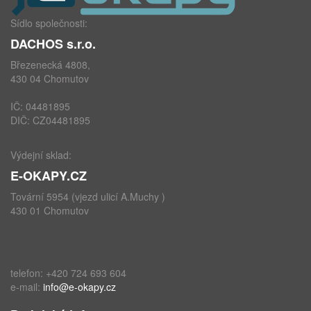
Sídlo společnosti:
DACHOS s.r.o.
Březenecká 4808,
430 04 Chomutov
IČ: 04481895
DIČ: CZ04481895
Výdejní sklad:
E-OKAPY.CZ
Tovární 5954 (vjezd ulicí A.Muchy )
430 01 Chomutov
telefon: +420 724 693 604
e-mail:
info@e-okapy.cz