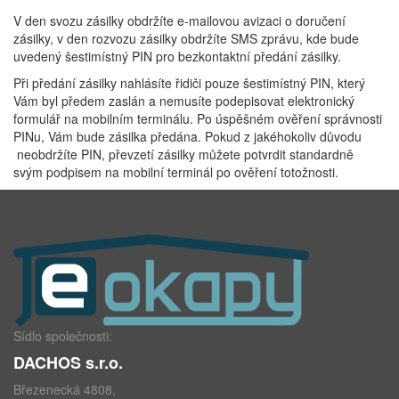
V den svozu zásilky obdržíte e-mailovou avizaci o doručení
zásilky, v den rozvozu zásilky obdržíte SMS zprávu, kde bude
uvedený šestimístný PIN pro bezkontaktní předání zásilky.
Při předání zásilky nahlásíte řidiči pouze šestimístný PIN, který
Vám byl předem zaslán a nemusíte podepisovat elektronický
formulář na mobilním terminálu. Po úspěšném ověření správnosti
PINu, Vám bude zásilka předána. Pokud z jakéhokoliv důvodu
neobdržíte PIN, převzetí zásilky můžete potvrdit standardně
svým podpisem na mobilní terminál po ověření totožnosti.
Sídlo společnosti:
DACHOS s.r.o.
Březenecká 4808,