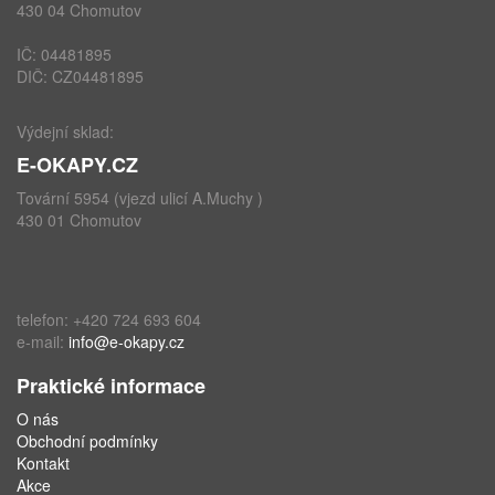
430 04 Chomutov
IČ: 04481895
DIČ: CZ04481895
Výdejní sklad:
E-OKAPY.CZ
Tovární 5954 (vjezd ulicí A.Muchy )
430 01 Chomutov
telefon: +420 724 693 604
e-mail:
info@e-okapy.cz
Praktické informace
O nás
Obchodní podmínky
Kontakt
Akce