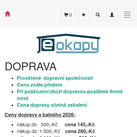
Toggle
Toggle
Togg
0
search
navigation
navig
DOPRAVA
Prověřené dopravní společnosti
Cenu znáte předem
Při poškození zboží dopravou posíláme ihned
nové
Cena dopravy včetně zabalení
Ceny dopravy a balného 2026:
nákup do 300,-Kč
cena 145,-Kč
nákup do 1 500,-Kč
cena 280,-Kč