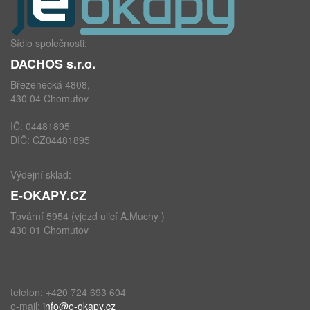
Sídlo společnosti:
DACHOS s.r.o.
Březenecká 4808,
430 04 Chomutov
IČ: 04481895
DIČ: CZ04481895
Výdejní sklad:
E-OKAPY.CZ
Tovární 5954 (vjezd ulicí A.Muchy )
430 01 Chomutov
telefon: +420 724 693 604
e-mail:
info@e-okapy.cz