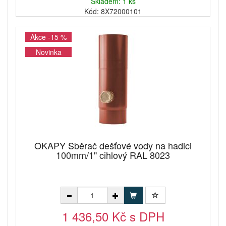
Skladem: 1 ks
Kód: 8X72000101
Akce -15 %
Novinka
OKAPY Sběrač dešťové vody na hadici
100mm/1" cihlový RAL 8023
1 436,50 Kč s DPH