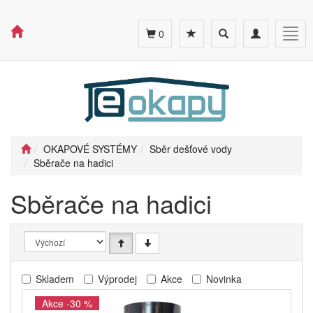
Toggle
Toggle
Togg
0
search
navigation
navig
OKAPOVÉ SYSTÉMY
Sběr dešťové vody
Sběrače na hadici
Sběrače na hadici
Skladem
Výprodej
Akce
Novinka
Akce -30 %