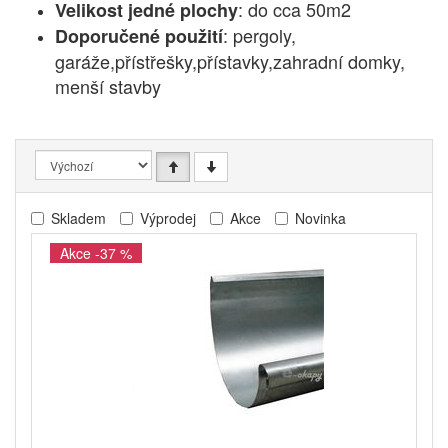
: do cca 50m2
Velikost jedné plochy
: pergoly,
Doporučené použití
garáže,přístřešky,přístavky,zahradní domky,
menší stavby
Skladem
Výprodej
Akce
Novinka
Akce -37 %