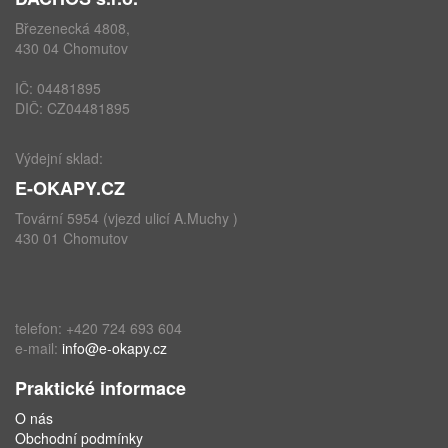
Březenecká 4808,
430 04 Chomutov
IČ: 04481895
DIČ: CZ04481895
Výdejní sklad:
E-OKAPY.CZ
Tovární 5954 (vjezd ulicí A.Muchy )
430 01 Chomutov
telefon: +420 724 693 604
e-mail:
info@e-okapy.cz
Praktické informace
O nás
Obchodní podmínky