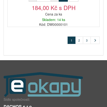
184,00 Kč s DPH
Cena za ks
Skladem: 14 ks
Kód: DW00000101
1
2
3
Sídlo společnosti:
DACHOS s.r.o.