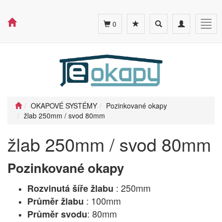
Toggle
Toggle
Togg
0
search
navigation
navig
OKAPOVÉ SYSTÉMY
Pozinkované okapy
žlab 250mm / svod 80mm
žlab 250mm / svod 80mm
Pozinkované okapy
: 250mm
Rozvinutá šíře žlabu
: 100mm
Průměr žlabu
: 80mm
Průměr svodu