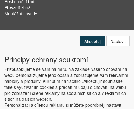
Reklamační řád
Převzetí zboží
Montážní návody
Akceptuji
Nastavit
Principy ochrany soukromí
Přizpůsobujeme se Vám na míru. Na základě Vašeho chování na
webu personalizujeme jeho obsah a zobrazujeme Vám relevantní
nabídky a produkty. Kliknutím na tlačítko „Akceptuji“ souhlasíte
Copyright © ABRA Software a.s. 2019
také s využíváním cookies a předáním údajů o chování na webu
pro zobrazení cílené reklamy na sociálních sítích a v reklamních
sítích na dalších webech.
Personalizaci a cílenou reklamu si můžete podrobněji nastavit
nebo kdykoli vypnout po kliknutí na tlačítko „Nastavit“.