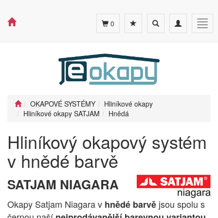
Toggle
Toggle
Togg
0
search
navigation
navig
OKAPOVÉ SYSTÉMY
Hliníkové okapy
Hliníkové okapy SATJAM
Hnědá
Hliníkový okapový systém
v hnědé barvě
SATJAM NIAGARA
Okapy Satjam Niagara v
jsou spolu s
hnědé barvě
černou naší
nejprodávanější barevnou variantou