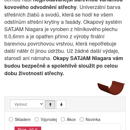
. Univerzální barva
kovového odvodnění střechy
střešních žlabů a svodů, která se hodí ke všem
odstínům střešní krytiny a fasády. Okapový systém
SATJAM Niagara je vyroben z hliníkového plechu
tl.0,6mm a je opatřen přímo z výroby finální
barevnou povrchovou vrstvou, která nepotřebuje
další nátěr či jinou údržbu. Už žádné další výdaje,
starosti ani námaha.
Okapy SATJAM Niagara vám
budou bezpečně a spolehlivě sloužit po celou
dobu životnosti střechy.
Skladem
Výprodej
Akce
Novinka
Akce -10 %