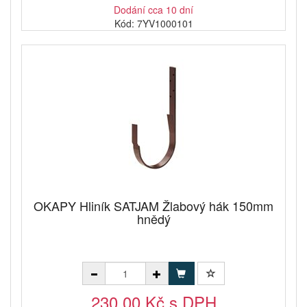
Dodání cca 10 dní
Kód: 7YV1000101
OKAPY Hliník SATJAM Žlabový hák 150mm
hnědý
230,00 Kč s DPH