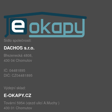
Sídlo společnosti:
DACHOS s.r.o.
Březenecká 4808,
430 04 Chomutov
IČ: 04481895
DIČ: CZ04481895
Výdejní sklad:
E-OKAPY.CZ
Tovární 5954 (vjezd ulicí A.Muchy )
430 01 Chomutov