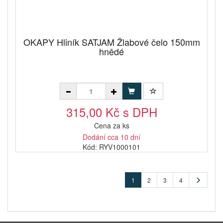
OKAPY Hliník SATJAM Žlabové čelo 150mm
hnědé
315,00 Kč s DPH
Cena za ks
Dodání cca 10 dní
Kód: RYV1000101
1
2
3
4