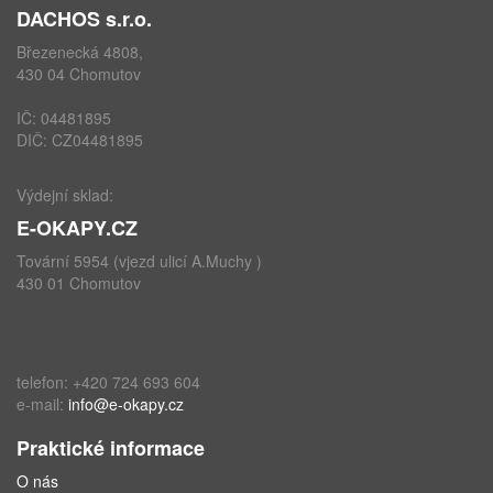
DACHOS s.r.o.
Březenecká 4808,
430 04 Chomutov
IČ: 04481895
DIČ: CZ04481895
Výdejní sklad:
E-OKAPY.CZ
Tovární 5954 (vjezd ulicí A.Muchy )
430 01 Chomutov
telefon: +420 724 693 604
e-mail:
info@e-okapy.cz
Praktické informace
O nás