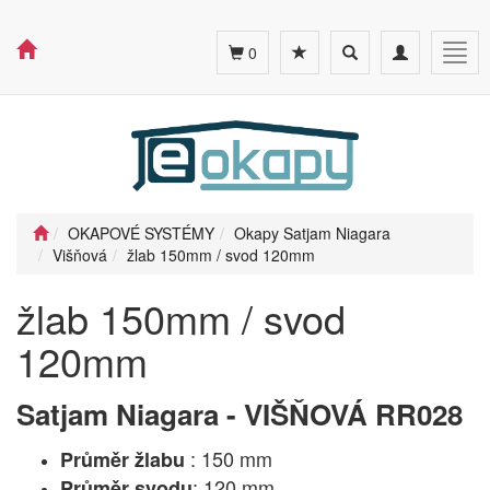
Toggle
Toggle
Togg
0
search
navigation
navig
OKAPOVÉ SYSTÉMY
Okapy Satjam Niagara
Višňová
žlab 150mm / svod 120mm
žlab 150mm / svod
120mm
Satjam Niagara - VIŠŇOVÁ RR028
: 150 mm
Průměr žlabu
: 120 mm
Průměr svodu