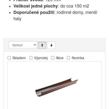
: do cca 150 m2
Velikost jedné plochy
: rodinné domy, menší
Doporučené použití
haly
Skladem
Výprodej
Akce
Novinka