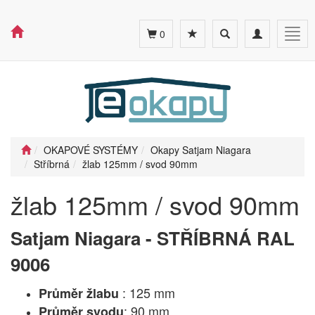
Toggle
Toggle
Togg
0
search
navigation
navig
OKAPOVÉ SYSTÉMY
Okapy Satjam Niagara
Stříbrná
žlab 125mm / svod 90mm
žlab 125mm / svod 90mm
Satjam Niagara - STŘÍBRNÁ RAL
9006
: 125 mm
Průměr žlabu
: 90 mm
Průměr svodu