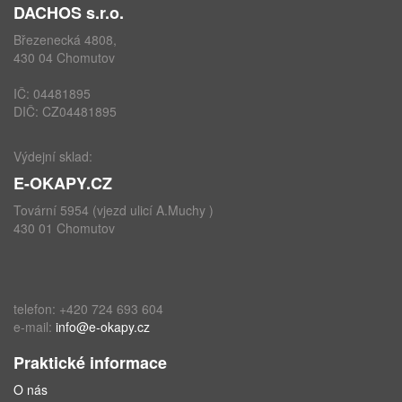
DACHOS s.r.o.
Březenecká 4808,
430 04 Chomutov
IČ: 04481895
DIČ: CZ04481895
Výdejní sklad:
E-OKAPY.CZ
Tovární 5954 (vjezd ulicí A.Muchy )
430 01 Chomutov
telefon: +420 724 693 604
e-mail:
info@e-okapy.cz
Praktické informace
O nás