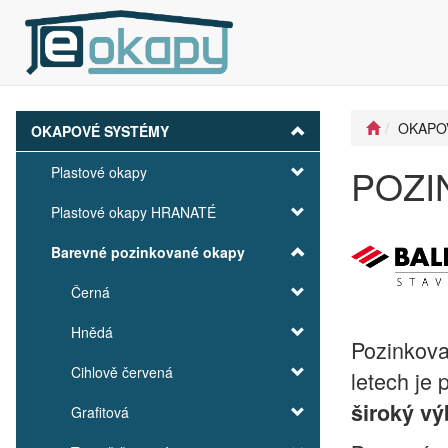
OKAPO
OKAPOVÉ SYSTÉMY
POZI
Plastové okapy
Plastové okapy HRANATÉ
Barevné pozinkované okapy
Černá
Hnědá
Pozinkov
Cihlově červená
letech je
široký vý
Grafitová