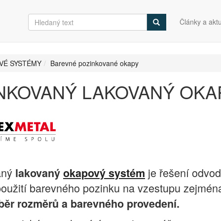
Články a aktu
VÉ SYSTÉMY
Barevné pozinkované okapy
NKOVANÝ LAKOVANÝ OKA
aný
je řešení odvod
lakovaný
okapový systém
 použití barevného pozinku na vzestupu zejmén
běr rozměrů a barevného provedení.