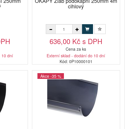
ní 250mm
OKAPY Žlab podokapní 250mm 4m
ý
cihlový
DPH
636,00 Kč s DPH
Cena za ks
o 10 dní
Externí sklad - dodání do 10 dní
1
Kód: 0P10000101
Akce -35 %