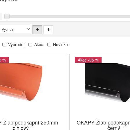
Výprodej
Akce
Novinka
5 %
Akce -35 %
 Žlab podokapní 250mm
OKAPY Žlab podokap
cihlový
černý