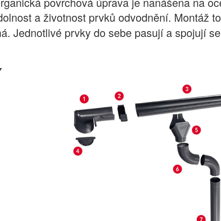
rganická povrchová úprava je nanášena na oce
dolnost a životnost prvků odvodnění. Montáž t
á. Jednotlivé prvky do sebe pasují a spojují s
Y