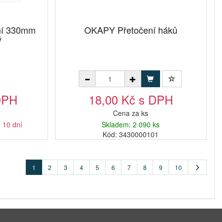
ní 330mm
OKAPY Přetočení háků
ý
DPH
18,00 Kč s DPH
Cena za ks
o 10 dní
Skladem: 2 090 ks
1
Kód: 3430000101
1
2
3
4
5
6
7
8
9
10