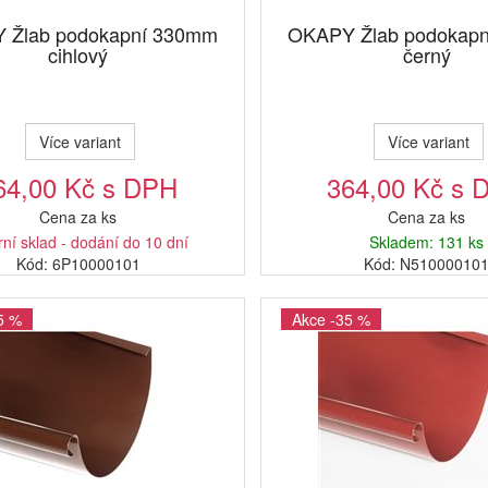
 Žlab podokapní 330mm
OKAPY Žlab podokap
cihlový
černý
Více variant
Více variant
64,00 Kč s DPH
364,00 Kč s 
Cena za ks
Cena za ks
rní sklad - dodání do 10 dní
Skladem: 131 ks
Kód: 6P10000101
Kód: N51000010
5 %
Akce -35 %