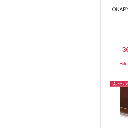
OKAPY
3
Exte
Akce -3