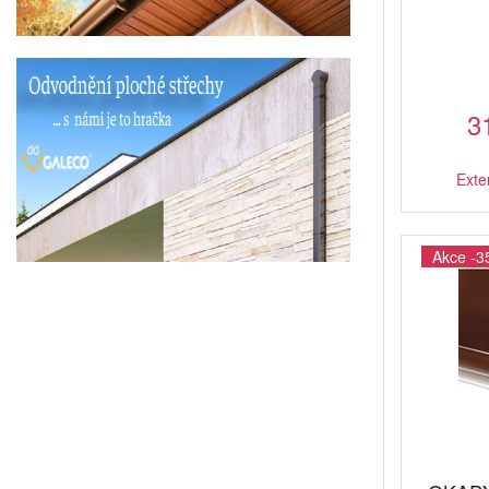
3
Exte
Akce -3