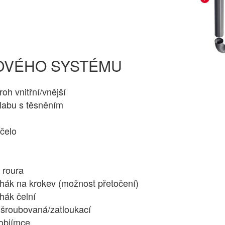
OVÉHO SYSTÉMU
oh vnitřní/vnější
labu s těsněním
čelo
 roura
hák na krokev (možnost přetočení)
hák čelní
 šroubovaná/zatloukací
 objímce