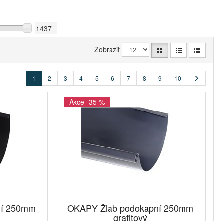
Zobrazit
1
2
3
4
5
6
7
8
9
10
Akce -35 %
ní 250mm
OKAPY Žlab podokapní 250mm
grafitový