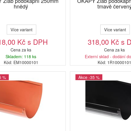
 Žlab podokapní 250mm
OKAPY Žlab podokap
hnědý
tmavě červen
Více variant
Více variant
18,00 Kč s DPH
318,00 Kč s 
Cena za ks
Cena za ks
Skladem: 118 ks
Externí sklad - dodání d
Kód: EM10000101
Kód: 1R1000010
5 %
Akce -35 %