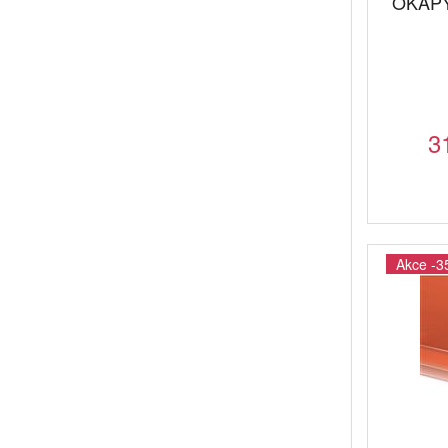
OKAPY
3
Akce -3