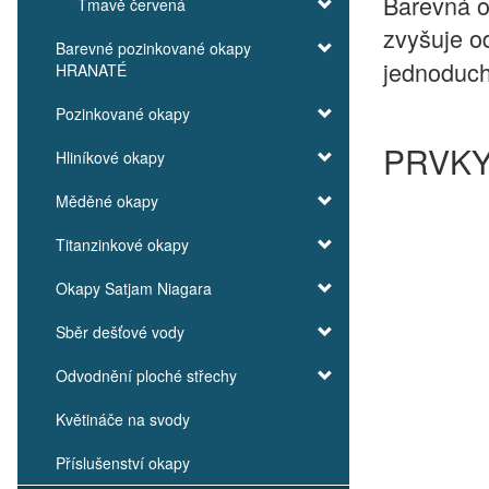
Barevná o
Tmavě červená
zvyšuje o
Barevné pozinkované okapy
jednoduch
HRANATÉ
Pozinkované okapy
PRVK
Hliníkové okapy
Měděné okapy
Titanzinkové okapy
Okapy Satjam Niagara
Sběr dešťové vody
Odvodnění ploché střechy
Květináče na svody
Příslušenství okapy