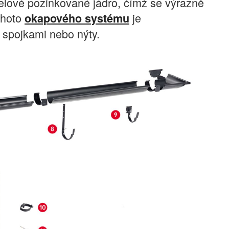
lové pozinkované jádro, čímž se výrazně
ohoto
je
okapového systému
e spojkami nebo nýty.