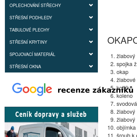
OPLECHOVÁNÍ STŘECHY
STŘEŠNÍ PODHLEDY
TABULOVÉ PLECHY
OKAP
STŘEŠNÍ KRYTINY
SPOJOVACÍ MATERIÁL
1. žlabový r
2. spojka ž
STŘEŠNÍ OKNA
3. okap
4. žlabové 
5. kotlík
6. koleno
7. svodová
8. žlabový 
9. žlabový 
10. objímka
11. šroub k