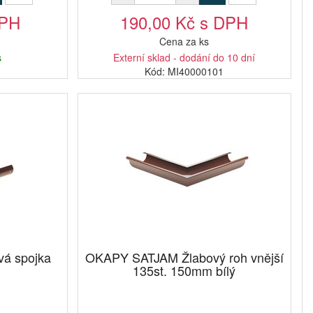
DPH
190,00 Kč s DPH
Cena za ks
s
Externí sklad - dodání do 10 dní
1
Kód: MI40000101
á spojka
OKAPY SATJAM Žlabový roh vnější
135st. 150mm bílý