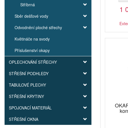
Stříbrná
1 
Sběr dešťové vody
Exte
Odvodnění ploché střechy
Květináče na svody
Příslušenství okapy
OPLECHOVÁNÍ STŘECHY
STŘEŠNÍ PODHLEDY
TABULOVÉ PLECHY
STŘEŠNÍ KRYTINY
OKAP
SPOJOVACÍ MATERIÁL
kom
STŘEŠNÍ OKNA