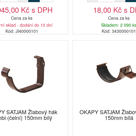
045,00 Kč s DPH
18,00 Kč s 
Cena za ks
Cena za ks
rní sklad - dodání do 10 dní
Skladem: 2 090 k
Kód: JI40000101
Kód: 343000010
Y SATJAM Žlabový hák
OKAPY SATJAM Žlabov
bi (čelní) 150mm bílý
150mm bílá