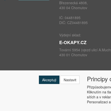
Březenecká 4808,
430 04 Chomutov
IČ: 04481895
DIČ: CZ04481895
Výdejní sklad:
E-OKAPY.CZ
Tovární 5954 (vjezd ulicí A.Much
430 01 Chomutov
Principy
telefon: +420 724 693 604
Akceptuji
Nastavit
e-mail:
info@e-okapy.cz
Přizpůsobujeme
Kliknutím na tl
sítích a v rekl
Personalizaci a