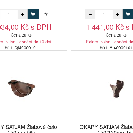
034,00 Kč s DPH
1 441,00 Kč s
Cena za ks
Cena za ks
rní sklad - dodání do 10 dní
Externí sklad - dodání d
Kód: QI40000101
Kód: RI40000101
 SATJAM Žlabové čelo
OKAPY SATJAM Žlabov
150mm bílé
150/120mm bíl