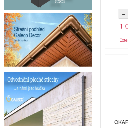
1 
Exte
OKAPY