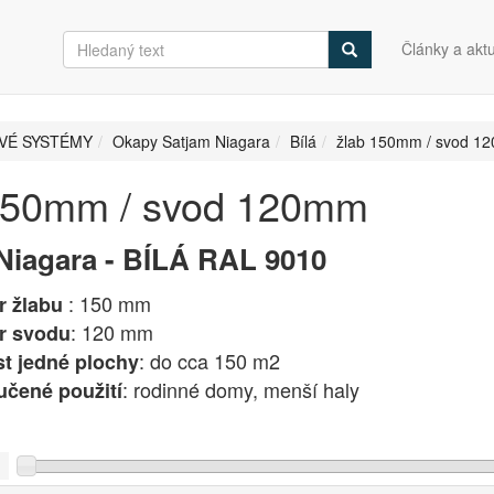
Články a aktu
VÉ SYSTÉMY
Okapy Satjam Niagara
Bílá
žlab 150mm / svod 1
150mm / svod 120mm
Niagara - BÍLÁ RAL 9010
: 150 mm
 žlabu
: 120 mm
r svodu
: do cca 150 m2
st jedné plochy
: rodinné domy, menší haly
čené použití