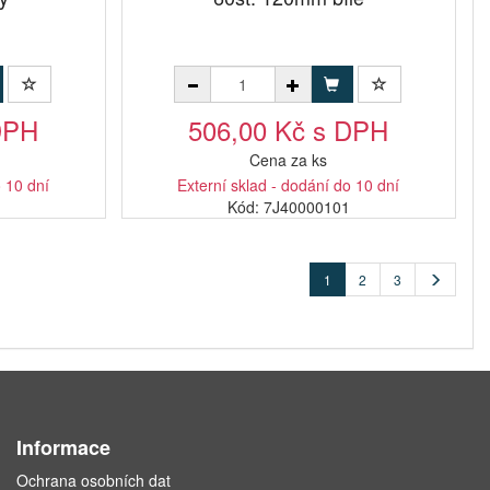
DPH
506,00 Kč s DPH
Cena za ks
o 10 dní
Externí sklad - dodání do 10 dní
Kód: 7J40000101
1
2
3
Informace
Ochrana osobních dat