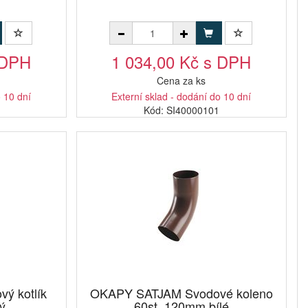
 DPH
1 034,00 Kč s DPH
Cena za ks
o 10 dní
Externí sklad - dodání do 10 dní
Kód: SI40000101
ý kotlík
OKAPY SATJAM Svodové koleno
ý
60st. 120mm bílé