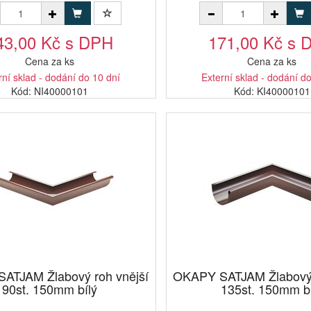
43,00 Kč s DPH
171,00 Kč s 
Cena za ks
Cena za ks
rní sklad - dodání do 10 dní
Externí sklad - dodání d
Kód: NI40000101
Kód: KI40000101
ATJAM Žlabový roh vnější
OKAPY SATJAM Žlabový r
90st. 150mm bílý
135st. 150mm b