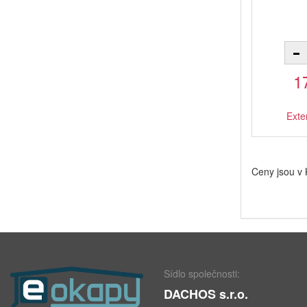
1
Exte
Ceny jsou v
Sídlo společnosti:
DACHOS s.r.o.