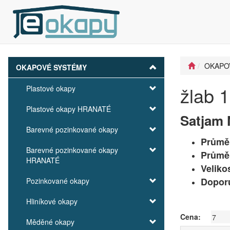
OKAPO
OKAPOVÉ SYSTÉMY
žlab 
Plastové okapy
Plastové okapy HRANATÉ
Satjam 
Barevné pozinkované okapy
Průměr
Barevné pozinkované okapy
Průmě
HRANATÉ
Veliko
Doporu
Pozinkované okapy
Hliníkové okapy
Cena:
Měděné okapy