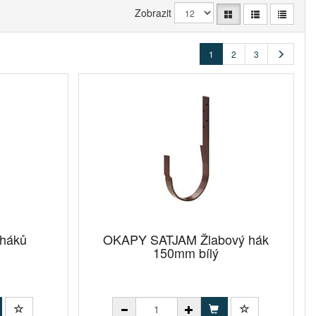
Zobrazit
1
2
3
 háků
OKAPY SATJAM Žlabový hák
150mm bílý