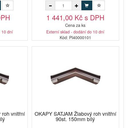
DPH
1 441,00 Kč s DPH
Cena za ks
o 10 dní
Externí sklad - dodání do 10 dní
Kód: PI40000101
oh vnitřní
OKAPY SATJAM Žlabový roh vnitřní
ílý
90st. 150mm bílý