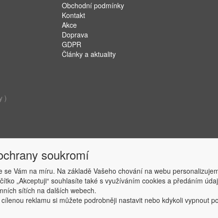
Obchodní podmínky
Kontakt
Akce
Doprava
GDPR
Články a aktuality
y )
 ochrany soukromí
 se Vám na míru. Na základě Vašeho chování na webu personalizujem
ačítko „Akceptuji“ souhlasíte také s využíváním cookies a předáním úd
Copyright © ABRA Software a.s. 2019
amních sítích na dalších webech.
 cílenou reklamu si můžete podrobněji nastavit nebo kdykoli vypnout po k