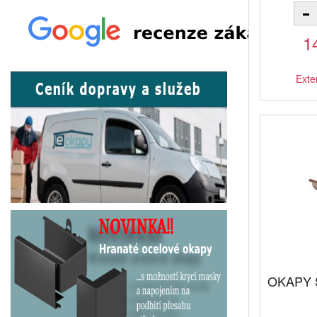
1
Exte
OKAPY S