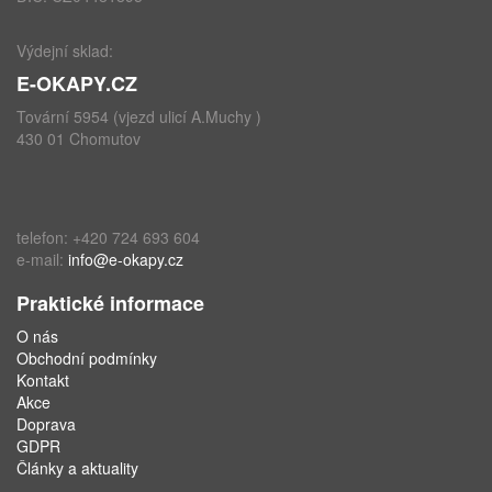
Výdejní sklad:
E-OKAPY.CZ
Tovární 5954 (vjezd ulicí A.Muchy )
430 01 Chomutov
telefon: +420 724 693 604
e-mail:
info@e-okapy.cz
Praktické informace
O nás
Obchodní podmínky
Kontakt
Akce
Doprava
GDPR
Články a aktuality