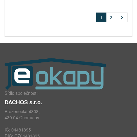
1
2
Sídlo společnosti:
DACHOS s.r.o.
Březenecká 4808,
430 04 Chomutov
IČ: 04481895
DIČ: CZ04481895