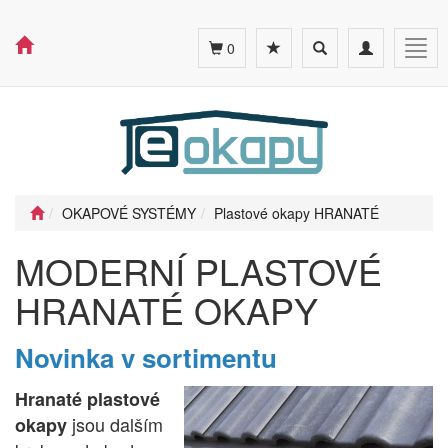
Toggle
Toggle
Togg
0
search
navigation
navig
OKAPOVÉ SYSTÉMY
Plastové okapy HRANATÉ
MODERNÍ PLASTOVÉ
HRANATÉ OKAPY
Novinka v sortimentu
Hranaté plastové
jsou dalším
okapy