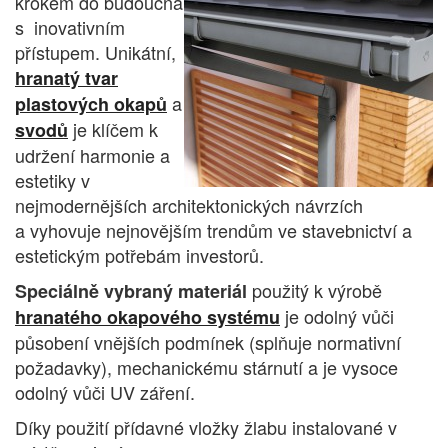
krokem do budoucna
s inovativním
přístupem.
Unikátní,
hranatý tvar
a
plastových okapů
je klíčem k
svodů
udržení harmonie a
estetiky v
nejmodernějších architektonických návrzích
a vyhovuje nejnovějším trendům ve stavebnictví a
estetickým potřebám investorů.
použitý k výrobě
Speciálně vybraný materiál
je odolný vůči
hranatého okapového systému
působení vnějších podmínek (splňuje normativní
požadavky), mechanickému stárnutí a je vysoce
odolný vůči UV záření.
Díky použití přídavné vložky žlabu instalované v