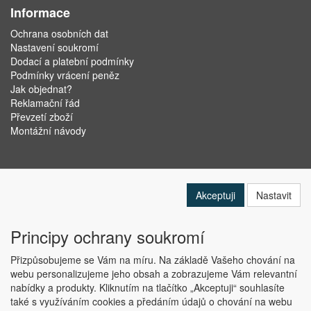
Informace
Ochrana osobních dat
Nastavení soukromí
Dodací a platební podmínky
Podmínky vrácení peněz
Jak objednat?
Reklamační řád
Převzetí zboží
Montážní návody
Akceptuji
Nastavit
Principy ochrany soukromí
Přizpůsobujeme se Vám na míru. Na základě Vašeho chování na
webu personalizujeme jeho obsah a zobrazujeme Vám relevantní
nabídky a produkty. Kliknutím na tlačítko „Akceptuji“ souhlasíte
Copyright © ABRA Software a.s. 2019
také s využíváním cookies a předáním údajů o chování na webu