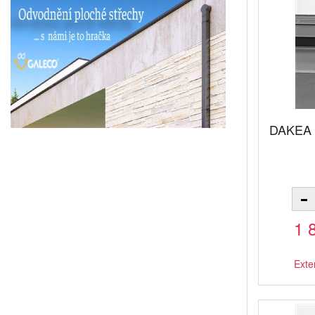
DAKEA 
1 
Exte