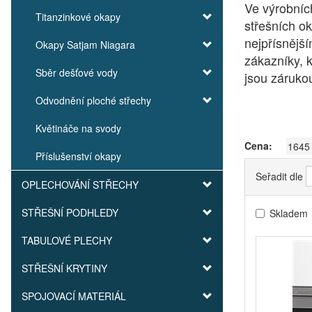
Ve výrobníc
Titanzinkové okapy
střešních o
nejpřísnějš
Okapy Satjam Niagara
zákazníky, k
Sběr dešťové vody
jsou zárukou
Odvodnění ploché střechy
Květináče na svody
Cena:
Příslušenství okapy
Seřadit dle
OPLECHOVÁNÍ STŘECHY
STŘEŠNÍ PODHLEDY
Skladem
TABULOVÉ PLECHY
STŘEŠNÍ KRYTINY
SPOJOVACÍ MATERIÁL