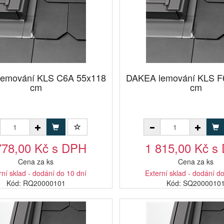
emování KLS C6A 55x118
DAKEA lemování KLS F
cm
cm
778,00 Kč s DPH
1 815,00 Kč s
Cena za ks
Cena za ks
rní sklad - dodání do 10 dní
Externí sklad - dodání d
Kód: RQ20000101
Kód: SQ2000010