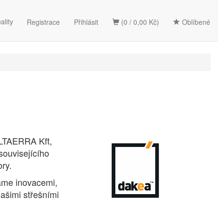
ality
Registrace
Přihlásit
(0 / 0,00 Kč)
Oblíbené
ALTAERRA Kft,
souvisejícího
ry.
váme inovacemi,
našimi střešními