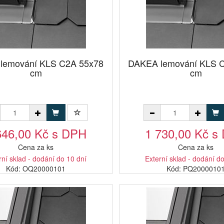
lemování KLS C2A 55x78
DAKEA lemování KLS 
cm
cm
646,00 Kč s DPH
1 730,00 Kč s
Cena za ks
Cena za ks
rní sklad - dodání do 10 dní
Externí sklad - dodání d
Kód: OQ20000101
Kód: PQ2000010