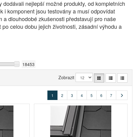
y dodávali nejlepší možné produkty, od kompletních
rok i komponent jsou testovány a musí odpovídat
m a dlouhodobé zkušenosti představují pro naše
 po celou dobu jejich životnosti, zásadní výhodu a
Zobrazit
1
2
3
4
5
6
7