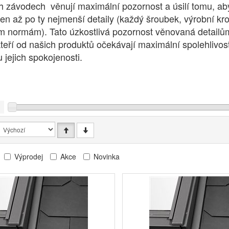
h závodech věnují maximální pozornost a úsilí tomu, ab
ken až po ty nejmenší detaily (každý šroubek, výrobní k
ím normám). Tato úzkostlivá pozornost věnovaná detailů
teří od našich produktů očekávají maximální spolehlivost
 jejich spokojenosti.
Výprodej
Akce
Novinka