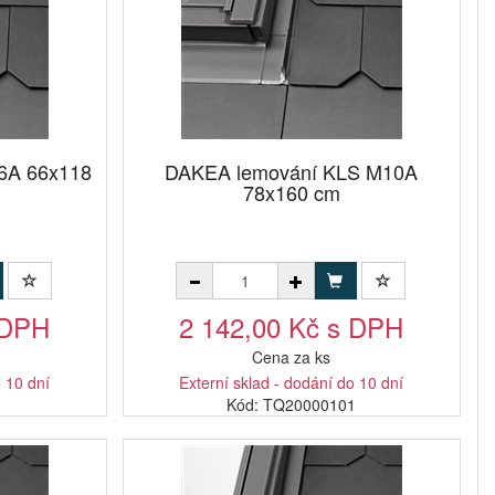
6A 66x118
DAKEA lemování KLS M10A
78x160 cm
 DPH
2 142,00 Kč s DPH
Cena za ks
o 10 dní
Externí sklad - dodání do 10 dní
1
Kód: TQ20000101