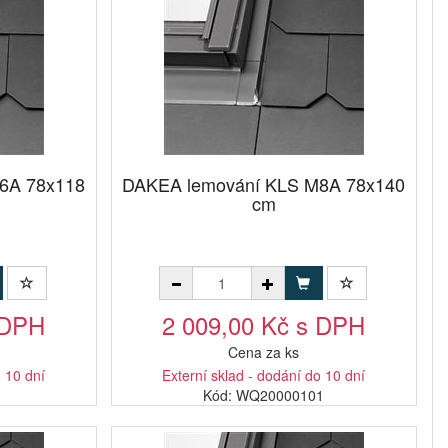
6A 78x118
DAKEA lemování KLS M8A 78x140
cm
 DPH
2 009,00 Kč s DPH
Cena za ks
o 10 dní
Externí sklad - dodání do 10 dní
1
Kód: WQ20000101