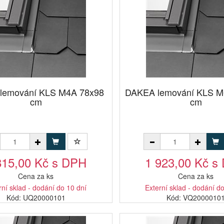
lemování KLS M4A 78x98
DAKEA lemování KLS M
cm
cm
815,00 Kč s DPH
1 923,00 Kč s
Cena za ks
Cena za ks
rní sklad - dodání do 10 dní
Externí sklad - dodání d
Kód: UQ20000101
Kód: VQ2000010