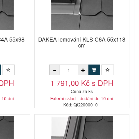
C4A 55x98
DAKEA lemování KLS C6A 55x118
cm
 DPH
1 791,00 Kč s DPH
Cena za ks
o 10 dní
Externí sklad - dodání do 10 dní
1
Kód: QQ20000101