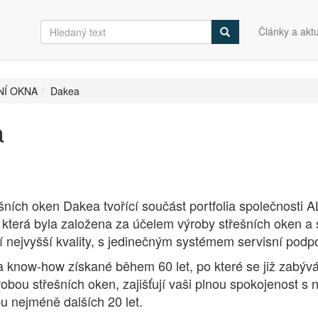
Články a aktu
NÍ OKNA
Dakea
a
šních oken Dakea tvořící součást portfolia společnosti 
 která byla založena za účelem výroby střešních oken a 
í nejvyšší kvality, s jedinečným systémem servisní podpo
a know-how získané během 60 let, po které se již zabý
obou střešních oken, zajišťují vaši plnou spokojenost s 
u nejméně dalších 20 let.