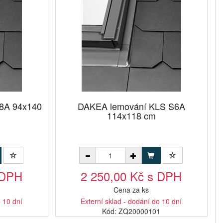
8A 94x140
DAKEA lemování KLS S6A
114x118 cm
 DPH
2 250,00 Kč s DPH
Cena za ks
o 10 dní
Externí sklad - dodání do 10 dní
1
Kód: ZQ20000101