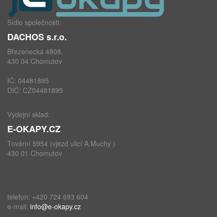
Sídlo společnosti:
DACHOS s.r.o.
Březenecká 4808,
430 04 Chomutov
IČ: 04481895
DIČ: CZ04481895
Výdejní sklad:
E-OKAPY.CZ
Tovární 5954 (vjezd ulicí A.Muchy )
430 01 Chomutov
telefon: +420 724 693 604
e-mail:
info@e-okapy.cz