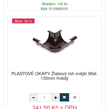
Skladem: 125 ks
Kód: 0110000101
Akce -30 %
PLASTOVÉ OKAPY Žlabový roh vnější 90st.
130mm hnědý
241,50 Kč s DPH