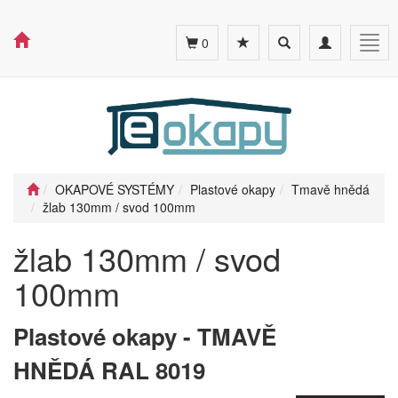
Toggle
Toggle
Togg
0
search
navigation
navig
OKAPOVÉ SYSTÉMY
Plastové okapy
Tmavě hnědá
žlab 130mm / svod 100mm
žlab 130mm / svod
100mm
Plastové okapy - TMAVĚ
HNĚDÁ RAL 8019