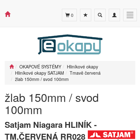
Toggle
Toggle
Togg
0
search
navigation
navig
OKAPOVÉ SYSTÉMY
Hliníkové okapy
Hliníkové okapy SATJAM
Tmavě červená
žlab 150mm / svod 100mm
žlab 150mm / svod
100mm
Satjam Niagara HLINÍK -
TM.ČERVENÁ RR028