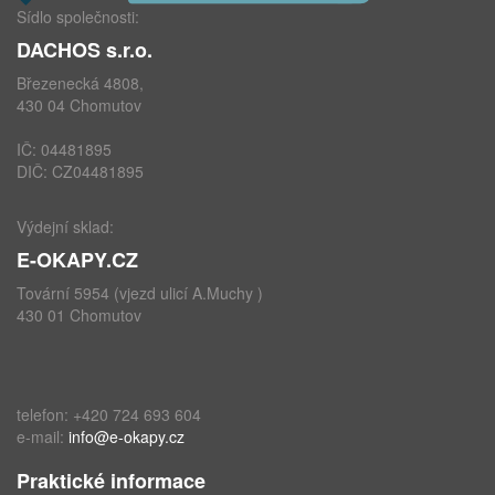
Sídlo společnosti:
DACHOS s.r.o.
Březenecká 4808,
430 04 Chomutov
IČ: 04481895
DIČ: CZ04481895
Výdejní sklad:
E-OKAPY.CZ
Tovární 5954 (vjezd ulicí A.Muchy )
430 01 Chomutov
telefon: +420 724 693 604
e-mail:
info@e-okapy.cz
Praktické informace