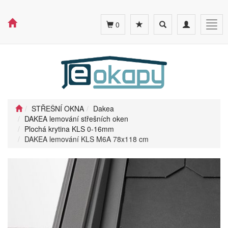
Toggle
Toggle
Togg
0
search
navigation
navig
STŘEŠNÍ OKNA
Dakea
DAKEA lemování střešních oken
Plochá krytina KLS 0-16mm
DAKEA lemování KLS M6A 78x118 cm