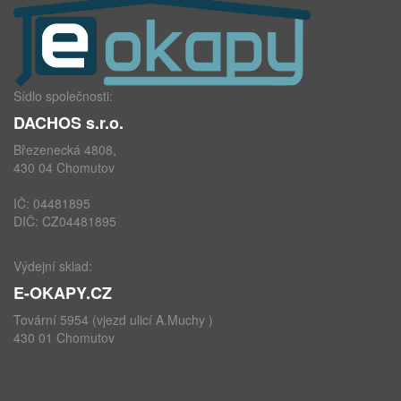
Sídlo společnosti:
DACHOS s.r.o.
Březenecká 4808,
430 04 Chomutov
IČ: 04481895
DIČ: CZ04481895
Výdejní sklad:
E-OKAPY.CZ
Tovární 5954 (vjezd ulicí A.Muchy )
430 01 Chomutov