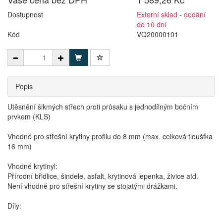
Dostupnost
Externí sklad - dodání
do 10 dní
Kód
VQ20000101
Popis
Utěsnění šikmých střech proti průsaku s jednodílným bočním
prvkem (KLS)
Vhodné pro střešní krytiny profilu do 8 mm (max. celková tloušťka
16 mm)
Vhodné krytinyl:
Přírodní břidlice, šindele, asfalt, krytinová lepenka, živice atd.
Není vhodné pro střešní krytiny se stojatými drážkami.
Díly: