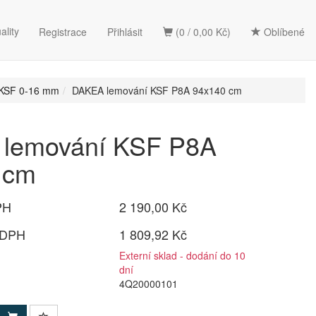
ality
Registrace
Přihlásit
(0 / 0,00 Kč)
Oblíbené
a KSF 0-16 mm
DAKEA lemování KSF P8A 94x140 cm
lemování KSF P8A
 cm
PH
2 190,00 Kč
 DPH
1 809,92 Kč
Externí sklad - dodání do 10
dní
4Q20000101