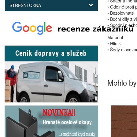
• Snadná mont
STŘEŠNÍ OKNA
• Odolné proti
• Bezolovnaté
• Boční díly z v
• Spodní plecho
Materiál
• Hliník
• Šedý eloxova
Mohlo by