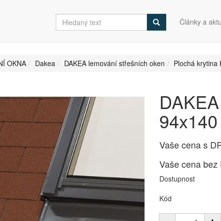
Články a aktu
NÍ OKNA
Dakea
DAKEA lemování střešních oken
Plochá krytin
DAKEA 
94x140
Vaše cena s D
Vaše cena bez
Dostupnost
Kód