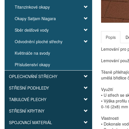
Titanzinkové okapy
Okapy Satjam Niagara
Sběr dešťové vody
Popis
D
Odvodnění ploché střechy
Lemování pro p
Květináče na svody
Lemování použív
Příslušenství okapy
Těsně přiléhají
OPLECHOVÁNÍ STŘECHY
umělá břidlice 
STŘEŠNÍ PODHLEDY
Využití
• U střech se 
TABULOVÉ PLECHY
• Výška profilu 
0-16 (2x8) mm
STŘEŠNÍ KRYTINY
Vlastnosti
SPOJOVACÍ MATERIÁL
• Dokonale vo