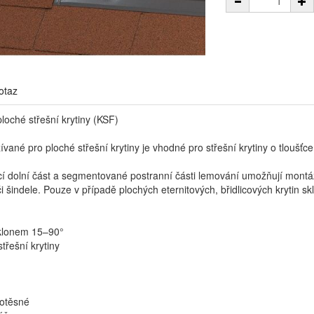
otaz
loché střešní krytiny (KSF)
ané pro ploché střešní krytiny je vhodné pro střešní krytiny o tloušť
cí dolní část a segmentované postranní části lemování umožňují montáž p
či šindele. Pouze v případě plochých eternitových, břidlicových krytin 
sklonem 15–90°
střešní krytiny
dotěsné