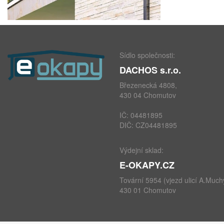
Sídlo společnosti:
DACHOS s.r.o.
Březenecká 4808,
430 04 Chomutov
IČ: 04481895
DIČ: CZ04481895
Výdejní sklad:
E-OKAPY.CZ
Tovární 5954 (vjezd ulicí A.Much
430 01 Chomutov