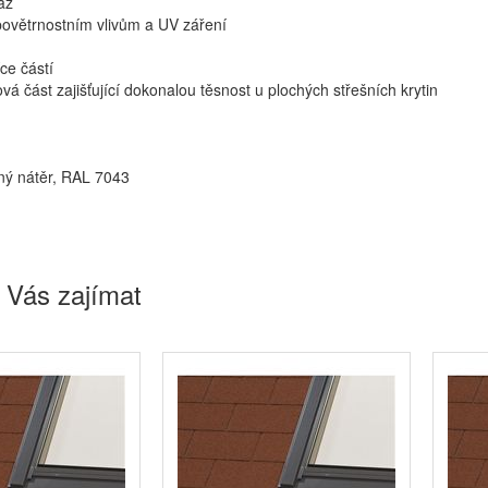
áž
 povětrnostním vlivům a UV záření
íce částí
vá část zajišťující dokonalou těsnost u plochých střešních krytin
ný nátěr, RAL 7043
 Vás zajímat