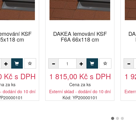
emování KSF
DAKEA lemování KSF
DA
55x118 cm
F6A 66x118 cm
0 Kč s DPH
1 815,00 Kč s DPH
1 9
na za ks
Cena za ks
 - dodání do 10 dní
Externí sklad - dodání do 10 dní
Extern
WP20000101
Kód: YP20000101