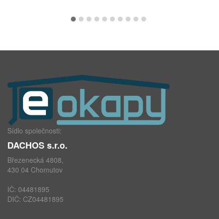
Sídlo společnosti:
DACHOS s.r.o.
Březenecká 4808,
430 04 Chomutov
IČ: 04481895
DIČ: CZ04481895