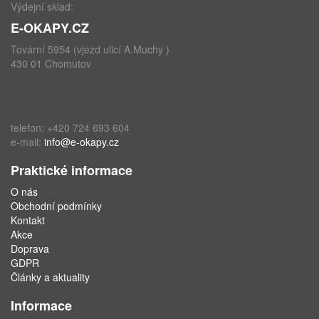
Výdejní sklad:
E-OKAPY.CZ
Tovární 5954 (vjezd ulicí A.Muchy )
430 01 Chomutov
telefon: +420 724 693 604
e-mail:
info@e-okapy.cz
Praktické informace
O nás
Obchodní podmínky
Kontakt
Akce
Doprava
GDPR
Články a aktuality
Informace