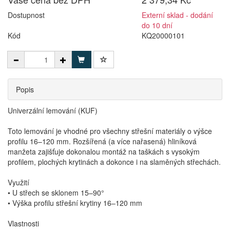
Dostupnost
Externí sklad - dodání
do 10 dní
Kód
KQ20000101
Popis
Univerzální lemování (KUF)
Toto lemování je vhodné pro všechny střešní materiály o výšce
profilu 16–120 mm. Rozšířená (a více nařasená) hliníková
manžeta zajišťuje dokonalou montáž na taškách s vysokým
profilem, plochých krytinách a dokonce i na slaměných střechách.
Využití
• U střech se sklonem 15–90°
• Výška profilu střešní krytiny 16–120 mm
Vlastnosti