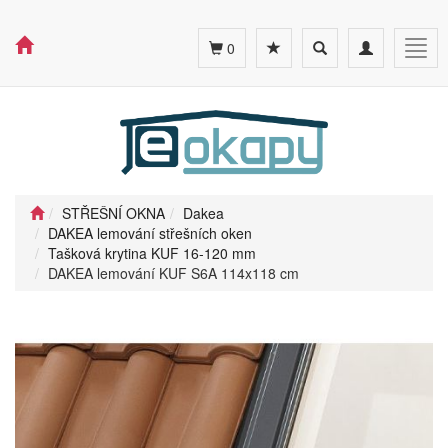
Toggle
Toggle
Togg
0
search
navigation
navig
STŘEŠNÍ OKNA
Dakea
DAKEA lemování střešních oken
Tašková krytina KUF 16-120 mm
DAKEA lemování KUF S6A 114x118 cm