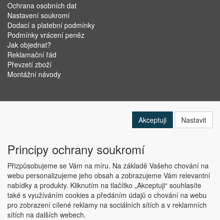
Ochrana osobních dat
Nastavení soukromí
Dodací a platební podmínky
Podmínky vrácení peněz
Jak objednat?
Reklamační řád
Převzetí zboží
Montážní návody
Akceptuji
Nastavit
Principy ochrany soukromí
Přizpůsobujeme se Vám na míru. Na základě Vašeho chování na
webu personalizujeme jeho obsah a zobrazujeme Vám relevantní
nabídky a produkty. Kliknutím na tlačítko „Akceptuji“ souhlasíte
Copyright © ABRA Software a.s. 2019
také s využíváním cookies a předáním údajů o chování na webu
pro zobrazení cílené reklamy na sociálních sítích a v reklamních
sítích na dalších webech.