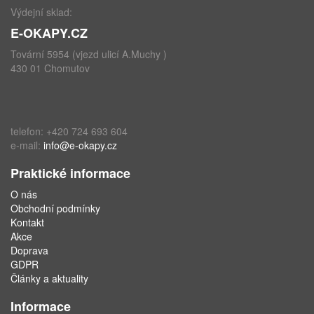
Výdejní sklad:
E-OKAPY.CZ
Tovární 5954 (vjezd ulicí A.Muchy )
430 01 Chomutov
telefon: +420 724 693 604
e-mail:
info@e-okapy.cz
Praktické informace
O nás
Obchodní podmínky
Kontakt
Akce
Doprava
GDPR
Články a aktuality
Informace