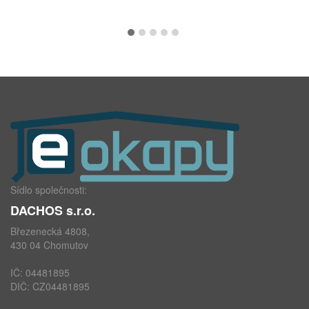
Sídlo společnosti:
DACHOS s.r.o.
Březenecká 4808,
430 04 Chomutov
IČ: 04481895
DIČ: CZ04481895