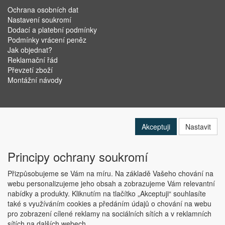
Ochrana osobních dat
Nastavení soukromí
Dodací a platební podmínky
Podmínky vrácení peněz
Jak objednat?
Reklamační řád
Převzetí zboží
Montážní návody
Akceptuji
Nastavit
Principy ochrany soukromí
Přizpůsobujeme se Vám na míru. Na základě Vašeho chování na
webu personalizujeme jeho obsah a zobrazujeme Vám relevantní
nabídky a produkty. Kliknutím na tlačítko „Akceptuji“ souhlasíte
Copyright © ABRA Software a.s. 2019
také s využíváním cookies a předáním údajů o chování na webu
pro zobrazení cílené reklamy na sociálních sítích a v reklamních
sítích na dalších webech.