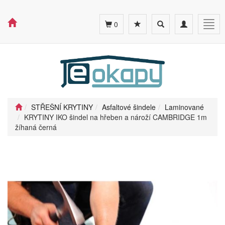
Toggle
Toggle
Togg
0
search
navigation
navig
STŘEŠNÍ KRYTINY
Asfaltové šindele
Laminované
KRYTINY IKO šindel na hřeben a nároží CAMBRIDGE 1m
žíhaná černá