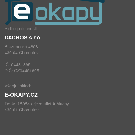
Sídlo společnosti:
DACHOS s.r.o.
Březenecká 4808,
430 04 Chomutov
IČ: 04481895
DIČ: CZ04481895
Výdejní sklad:
E-OKAPY.CZ
Tovární 5954 (vjezd ulicí A.Muchy )
430 01 Chomutov