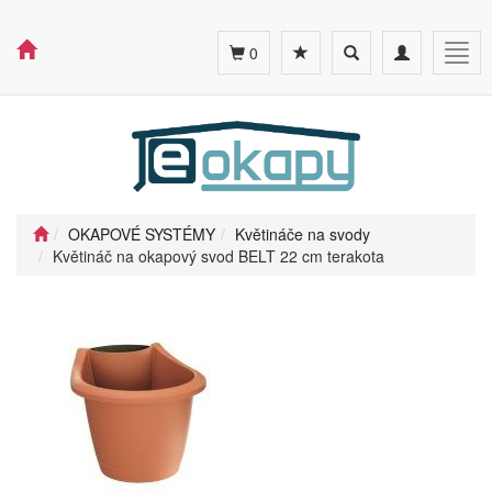
Toggle
Toggle
Togg
0
search
navigation
navig
OKAPOVÉ SYSTÉMY
Květináče na svody
Květináč na okapový svod BELT 22 cm terakota