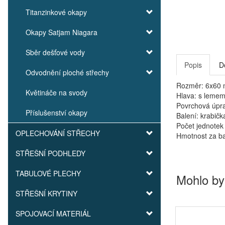
Titanzinkové okapy
Okapy Satjam Niagara
Sběr dešťové vody
Popis
D
Odvodnění ploché střechy
Rozměr: 6x60
Květináče na svody
Hlava: s leme
Povrchová úpra
Příslušenství okapy
Balení: krabičk
Počet jednotek 
OPLECHOVÁNÍ STŘECHY
Hmotnost za ba
STŘEŠNÍ PODHLEDY
TABULOVÉ PLECHY
Mohlo by
STŘEŠNÍ KRYTINY
SPOJOVACÍ MATERIÁL