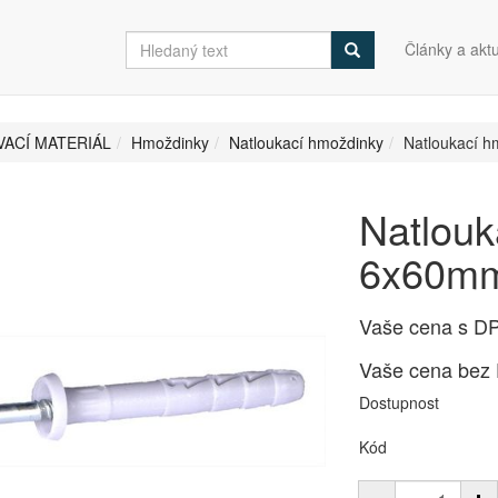
Články a aktu
ACÍ MATERIÁL
Hmoždinky
Natloukací hmoždinky
Natloukací h
Natlouk
6x60mm 
Vaše cena s D
Vaše cena bez
Dostupnost
Kód