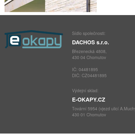
Sídlo společnosti:
DACHOS s.r.o.
Březenecká 4808,
430 04 Chomutov
IČ: 04481895
DIČ: CZ04481895
Výdejní sklad:
E-OKAPY.CZ
Tovární 5954 (vjezd ulicí A.Much
430 01 Chomutov