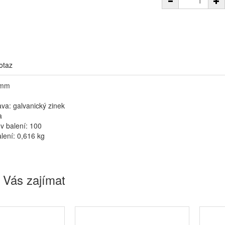
otaz
 mm
m
va: galvanický zinek
a
v balení: 100
lení: 0,616 kg
 Vás zajímat