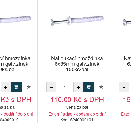
cí hmoždinka
Natloukací hmoždinka
Na
 galv.zinek
6x35mm galv.zinek
6
0ks/bal
100ks/bal
 Kč s DPH
110,00 Kč s DPH
16
a za bal
Cena za bal
 - dodání do 5 dní
Externí sklad - dodání do 5 dní
Exter
L240000101
Kód: A240000101