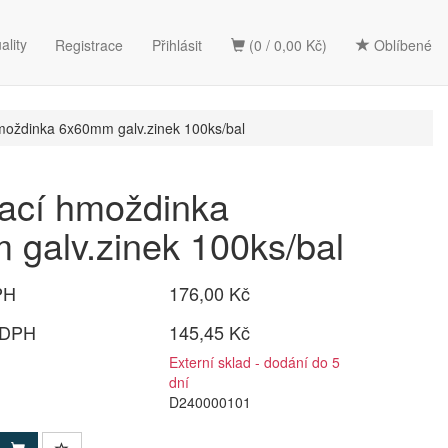
ality
Registrace
Přihlásit
(0 / 0,00 Kč)
Oblíbené
moždinka 6x60mm galv.zinek 100ks/bal
ací hmoždinka
galv.zinek 100ks/bal
PH
176,00 Kč
 DPH
145,45 Kč
Externí sklad - dodání do 5
dní
D240000101