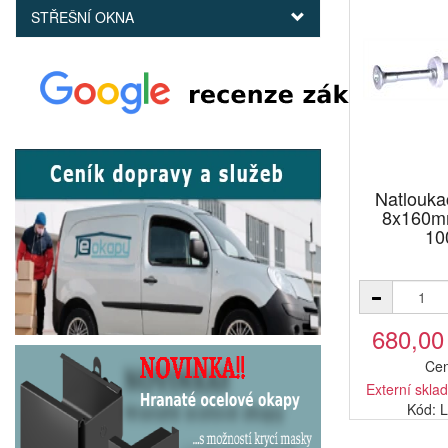
STŘEŠNÍ OKNA
Natlouka
8x160mm
10
680,00
Cen
Externí sklad
Kód: 