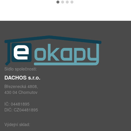
Sídlo společnosti:
DACHOS s.r.o.
Březenecká 4808,
430 04 Chomutov
IČ: 04481895
DIČ: CZ04481895
Výdejní sklad: