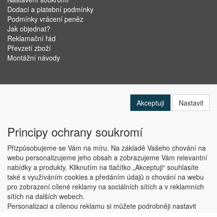
Dodací a platební podmínky
Podmínky vrácení peněz
Jak objednat?
Reklamační řád
Převzetí zboží
Montážní návody
Akceptuji
Nastavit
Principy ochrany soukromí
Přizpůsobujeme se Vám na míru. Na základě Vašeho chování na
webu personalizujeme jeho obsah a zobrazujeme Vám relevantní
nabídky a produkty. Kliknutím na tlačítko „Akceptuji“ souhlasíte
Copyright © ABRA Software a.s. 2019
také s využíváním cookies a předáním údajů o chování na webu
pro zobrazení cílené reklamy na sociálních sítích a v reklamních
sítích na dalších webech.
Personalizaci a cílenou reklamu si můžete podrobněji nastavit
nebo kdykoli vypnout po kliknutí na tlačítko „Nastavit“.