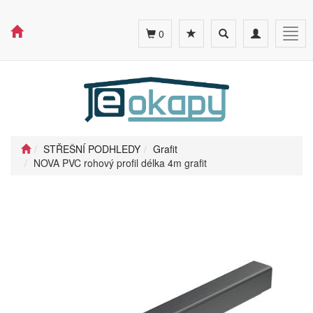
Toggle
Toggle
Togg
0
search
navigation
navig
STŘEŠNÍ PODHLEDY
Grafit
NOVA PVC rohový profil délka 4m grafit