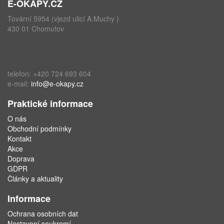
E-OKAPY.CZ
Tovární 5954 (vjezd ulicí A.Muchy )
430 01 Chomutov
telefon: +420 724 693 604
e-mail:
info@e-okapy.cz
Praktické informace
O nás
Obchodní podmínky
Kontakt
Akce
Doprava
GDPR
Články a aktuality
Informace
Ochrana osobních dat
Nastavení soukromí