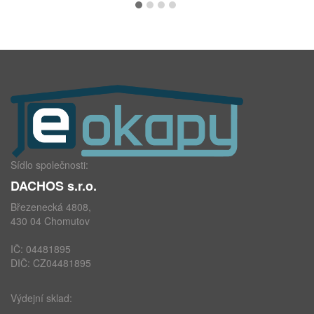
Sídlo společnosti:
DACHOS s.r.o.
Březenecká 4808,
430 04 Chomutov
IČ: 04481895
DIČ: CZ04481895
Výdejní sklad: