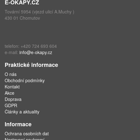
E-OKAPY.CZ
Tovární 5954 (vjezd ulicí A.Muchy )
430 01 Chomutov
telefon: +420 724 693 604
e-mail:
info@e-okapy.cz
Praktické informace
O nás
Obchodní podmínky
Kontakt
Akce
Doprava
GDPR
Články a aktuality
Informace
Ochrana osobních dat
Nastavení soukromí