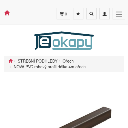
Toggle
Toggle
Togg
0
search
navigation
navig
STŘEŠNÍ PODHLEDY
Ořech
NOVA PVC rohový profil délka 4m ořech