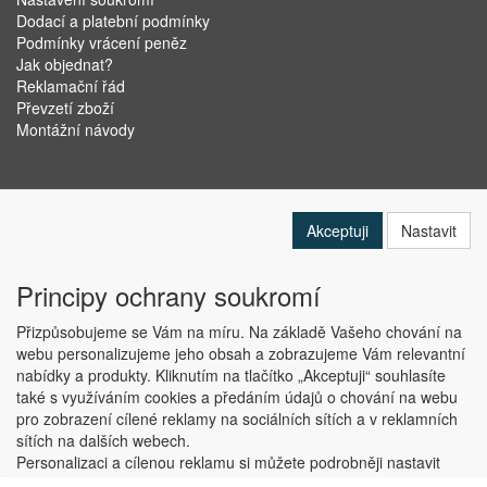
Dodací a platební podmínky
Podmínky vrácení peněz
Jak objednat?
Reklamační řád
Převzetí zboží
Montážní návody
Akceptuji
Nastavit
Principy ochrany soukromí
Přizpůsobujeme se Vám na míru. Na základě Vašeho chování na
webu personalizujeme jeho obsah a zobrazujeme Vám relevantní
nabídky a produkty. Kliknutím na tlačítko „Akceptuji“ souhlasíte
Copyright © ABRA Software a.s. 2019
také s využíváním cookies a předáním údajů o chování na webu
pro zobrazení cílené reklamy na sociálních sítích a v reklamních
sítích na dalších webech.
Personalizaci a cílenou reklamu si můžete podrobněji nastavit
nebo kdykoli vypnout po kliknutí na tlačítko „Nastavit“.