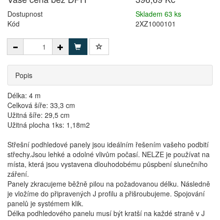
Dostupnost
Skladem 63 ks
Kód
2XZ1000101
Popis
Délka: 4 m
Celková šíře: 33,3 cm
Užitná šíře: 29,5 cm
Užitná plocha 1ks: 1,18m2
Střešní podhledové panely jsou ideálním řešením vašeho podbití
střechy.Jsou lehké a odolné vlivům počasí. NELZE je používat na
místa, která jsou vystavena dlouhodobému půspbení slunečního
záření.
Panely zkracujeme běžně pilou na požadovanou délku. Následně
je vložíme do připravených J profilu a přišroubujeme. Spojování
panelů je systémem klik.
Délka podhledového panelu musí být kratší na každé straně v J