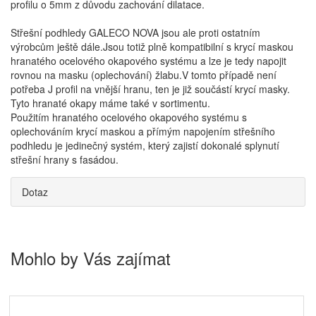
profilu o 5mm z důvodu zachování dilatace.
Střešní podhledy GALECO NOVA jsou ale proti ostatním
výrobcům ještě dále.Jsou totiž plně kompatibilní s krycí maskou
hranatého ocelového okapového systému a lze je tedy napojit
rovnou na masku (oplechování) žlabu.V tomto případě není
potřeba J profil na vnější hranu, ten je již součástí krycí masky.
Tyto hranaté okapy máme také v sortimentu.
Použitím hranatého ocelového okapového systému s
oplechováním krycí maskou a přímým napojením střešního
podhledu je jedinečný systém, který zajistí dokonalé splynutí
střešní hrany s fasádou.
Dotaz
Mohlo by Vás zajímat