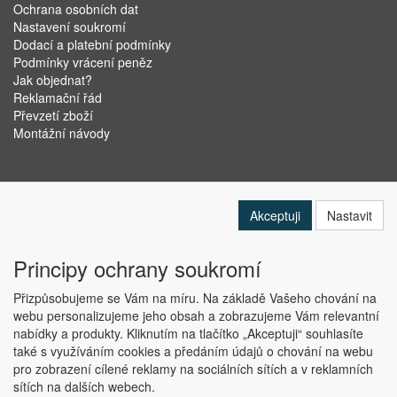
Ochrana osobních dat
Nastavení soukromí
Dodací a platební podmínky
Podmínky vrácení peněz
Jak objednat?
Reklamační řád
Převzetí zboží
Montážní návody
Akceptuji
Nastavit
Principy ochrany soukromí
Přizpůsobujeme se Vám na míru. Na základě Vašeho chování na
webu personalizujeme jeho obsah a zobrazujeme Vám relevantní
nabídky a produkty. Kliknutím na tlačítko „Akceptuji“ souhlasíte
Copyright © ABRA Software a.s. 2019
také s využíváním cookies a předáním údajů o chování na webu
pro zobrazení cílené reklamy na sociálních sítích a v reklamních
sítích na dalších webech.