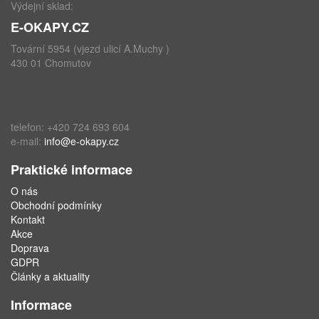
Výdejní sklad:
E-OKAPY.CZ
Tovární 5954 (vjezd ulicí A.Muchy )
430 01 Chomutov
telefon: +420 724 693 604
e-mail:
info@e-okapy.cz
Praktické informace
O nás
Obchodní podmínky
Kontakt
Akce
Doprava
GDPR
Články a aktuality
Informace