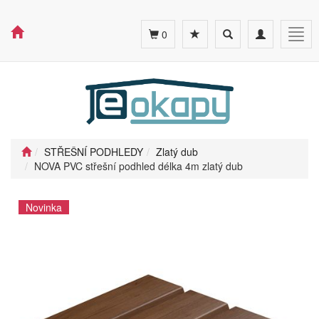
Toggle
Toggle
Togg
0
search
navigation
navig
STŘEŠNÍ PODHLEDY
Zlatý dub
NOVA PVC střešní podhled délka 4m zlatý dub
Novinka