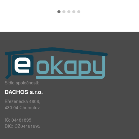
Sídlo společnosti:
DACHOS s.r.o.
Březenecká 4808,
430 04 Chomutov
IČ: 04481895
DIČ: CZ04481895