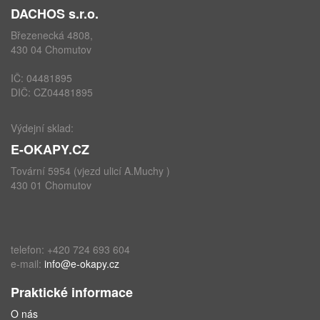
DACHOS s.r.o.
Březenecká 4808,
430 04 Chomutov
IČ: 04481895
DIČ: CZ04481895
Výdejní sklad:
E-OKAPY.CZ
Tovární 5954 (vjezd ulicí A.Muchy )
430 01 Chomutov
telefon: +420 724 693 604
e-mail:
info@e-okapy.cz
Praktické informace
O nás