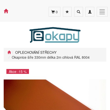
Toggle
Toggle
Togg
0
search
navigation
navig
OPLECHOVÁNÍ STŘECHY
Okapnice šíře 330mm délka 2m cihlová RAL 8004
Akce -15 %