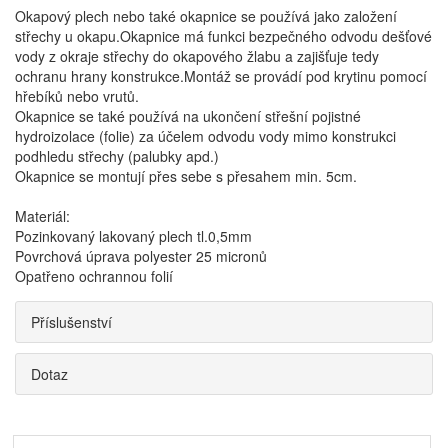
Okapový plech nebo také okapnice se používá jako založení
střechy u okapu.Okapnice má funkci bezpečného odvodu dešťové
vody z okraje střechy do okapového žlabu a zajišťuje tedy
ochranu hrany konstrukce.Montáž se provádí pod krytinu pomocí
hřebíků nebo vrutů.
Okapnice se také používá na ukončení střešní pojistné
hydroizolace (folie) za účelem odvodu vody mimo konstrukci
podhledu střechy (palubky apd.)
Okapnice se montují přes sebe s přesahem min. 5cm.
Materiál:
Pozinkovaný lakovaný plech tl.0,5mm
Povrchová úprava polyester 25 micronů
Opatřeno ochrannou folií
Příslušenství
Dotaz