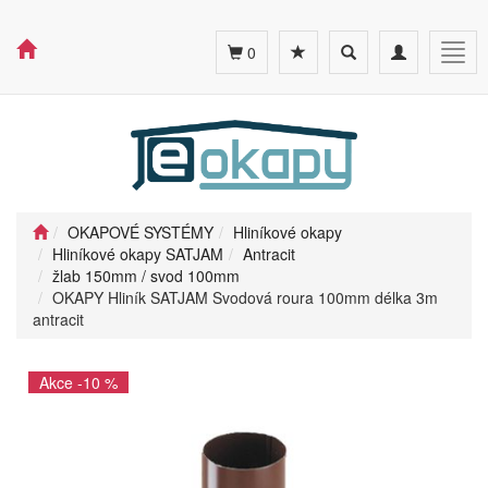
Toggle
Toggle
Togg
0
search
navigation
navig
OKAPOVÉ SYSTÉMY
Hliníkové okapy
Hliníkové okapy SATJAM
Antracit
žlab 150mm / svod 100mm
OKAPY Hliník SATJAM Svodová roura 100mm délka 3m
antracit
Akce -10 %