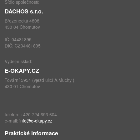
Sídlo společnosti:
DACHOS s.r.o.
Březenecká 4808,
430 04 Chomutov
IČ: 04481895
DIČ: CZ04481895
Výdejní sklad:
E-OKAPY.CZ
Tovární 5954 (vjezd ulicí A.Muchy )
430 01 Chomutov
telefon: +420 724 693 604
e-mail:
info@e-okapy.cz
Praktické informace