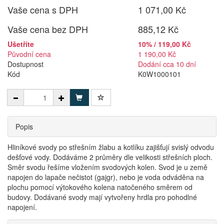
Vaše cena s DPH
1 071,00 Kč
Vaše cena bez DPH
885,12 Kč
Ušetříte
10% / 119,00 Kč
Původní cena
1 190,00 Kč
Dostupnost
Dodání cca 10 dní
Kód
K0W1000101
Popis
Hliníkové svody po střešním žlabu a kotlíku zajišťují svislý odvodu
dešťové vody. Dodáváme 2 průměry dle velikosti střešních ploch.
Směr svodu řešíme vložením svodových kolen. Svod je u země
napojen do lapače nečistot (gajgr), nebo je voda odváděna na
plochu pomocí výtokového kolena natočeného směrem od
budovy. Dodávané svody mají vytvořeny hrdla pro pohodlné
napojení.