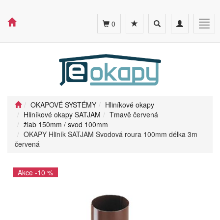
Toggle
Toggle
Togg
0
search
navigation
navig
OKAPOVÉ SYSTÉMY
Hliníkové okapy
Hliníkové okapy SATJAM
Tmavě červená
žlab 150mm / svod 100mm
OKAPY Hliník SATJAM Svodová roura 100mm délka 3m
červená
Akce -10 %