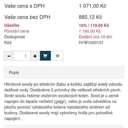
Vaše cena s DPH
1 071,00 Kč
Vaše cena bez DPH
885,12 Kč
Ušetříte
10% / 119,00 Kč
Původní cena
1 190,00 Kč
Dostupnost
Dodání cca 10 dní
Kód
H1W1000101
Popis
Hliníkové svody po střešním žlabu a kotlíku zajišťují svislý odvodu
dešťové vody. Dodáváme 2 průměry dle velikosti střešních ploch.
Směr svodu řešíme vložením svodových kolen. Svod je u země
napojen do lapače nečistot (gajgr), nebo je voda odváděna na
plochu pomocí výtokového kolena natočeného směrem od
budovy. Dodávané svody mají vytvořeny hrdla pro pohodlné
napojení.