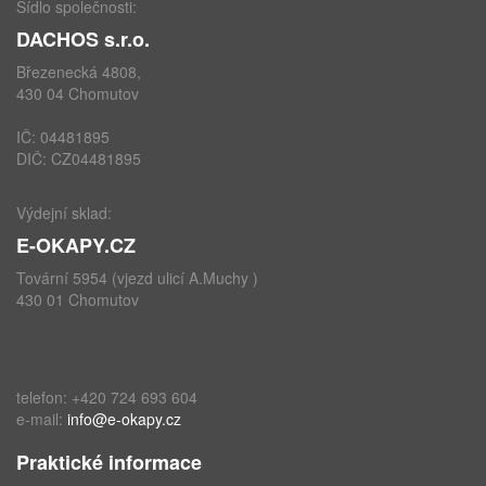
Sídlo společnosti:
DACHOS s.r.o.
Březenecká 4808,
430 04 Chomutov
IČ: 04481895
DIČ: CZ04481895
Výdejní sklad:
E-OKAPY.CZ
Tovární 5954 (vjezd ulicí A.Muchy )
430 01 Chomutov
telefon: +420 724 693 604
e-mail:
info@e-okapy.cz
Praktické informace