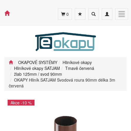
Toggle
Toggle
Togg
0
search
navigation
navig
OKAPOVÉ SYSTÉMY
Hliníkové okapy
Hliníkové okapy SATJAM
Tmavě červená
žlab 125mm / svod 90mm
OKAPY Hliník SATJAM Svodová roura 90mm délka 3m
červená
Akce -10 %