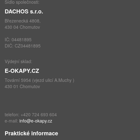
Sídlo společnosti:
DACHOS s.r.o.
Březenecká 4808,
430 04 Chomutov
IČ: 04481895
DIČ: CZ04481895
Výdejní sklad:
E-OKAPY.CZ
Tovární 5954 (vjezd ulicí A.Muchy )
430 01 Chomutov
telefon: +420 724 693 604
e-mail:
info@e-okapy.cz
Praktické informace