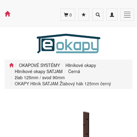
Toggle
Toggle
Togg
0
search
navigation
navig
OKAPOVÉ SYSTÉMY
Hliníkové okapy
Hliníkové okapy SATJAM
Černá
žlab 125mm / svod 90mm
OKAPY Hliník SATJAM Žlabový hák 125mm černý