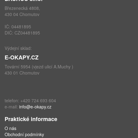
Březenecká 4808,
430 04 Chomutov
IČ: 04481895
DIČ: CZ04481895
Výdejní sklad:
E-OKAPY.CZ
Tovární 5954 (vjezd ulicí A.Muchy )
430 01 Chomutov
telefon: +420 724 693 604
e-mail:
info@e-okapy.cz
Praktické informace
O nás
Obchodní podmínky