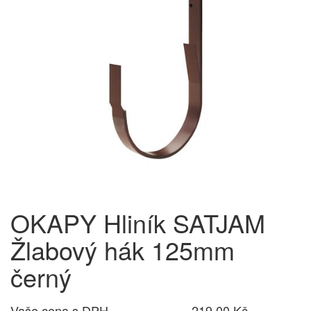
OKAPY Hliník SATJAM
Žlabový hák 125mm
černý
Vaše cena s DPH
219,00 Kč