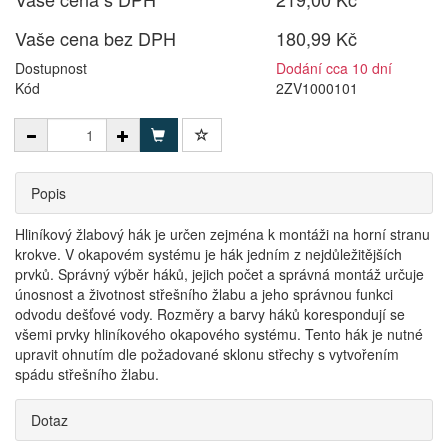
Vaše cena bez DPH
180,99 Kč
Dostupnost
Dodání cca 10 dní
Kód
2ZV1000101
Popis
Hliníkový žlabový hák je určen zejména k montáži na horní stranu
krokve. V okapovém systému je hák jedním z nejdůležitějších
prvků. Správný výběr háků, jejich počet a správná montáž určuje
únosnost a životnost střešního žlabu a jeho správnou funkci
odvodu dešťové vody. Rozměry a barvy háků korespondují se
všemi prvky hliníkového okapového systému. Tento hák je nutné
upravit ohnutím dle požadované sklonu střechy s vytvořením
spádu střešního žlabu.
Dotaz