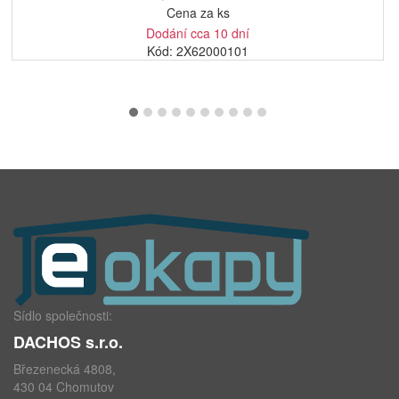
Cena za ks
Dodání cca 10 dní
Kód: 2X62000101
Sídlo společnosti:
DACHOS s.r.o.
Březenecká 4808,
430 04 Chomutov