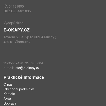
IČ: 04481895
DIČ: CZ04481895
Výdejní sklad:
E-OKAPY.CZ
Tovární 5954 (vjezd ulicí A.Muchy )
430 01 Chomutov
telefon: +420 724 693 604
e-mail:
info@e-okapy.cz
Praktické informace
O nás
Obchodní podmínky
Kontakt
Akce
Doprava