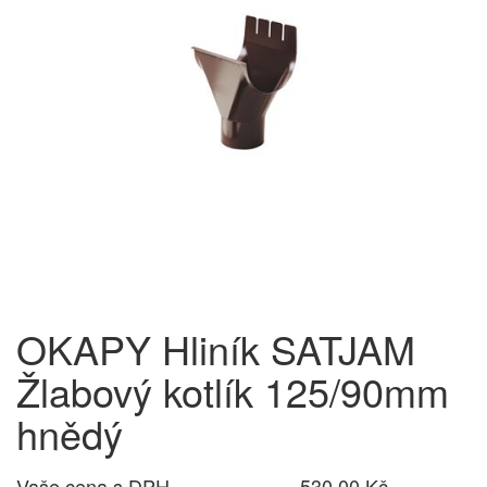
OKAPY Hliník SATJAM
Žlabový kotlík 125/90mm
hnědý
Vaše cena s DPH
530,00 Kč