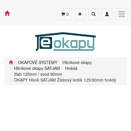
Toggle
Toggle
Togg
0
search
navigation
navig
OKAPOVÉ SYSTÉMY
Hliníkové okapy
Hliníkové okapy SATJAM
Hnědá
žlab 125mm / svod 90mm
OKAPY Hliník SATJAM Žlabový kotlík 125/90mm hnědý