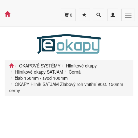
Toggle
Toggle
Togg
0
search
navigation
navig
OKAPOVÉ SYSTÉMY
Hliníkové okapy
Hliníkové okapy SATJAM
Černá
žlab 150mm / svod 100mm
OKAPY Hliník SATJAM Žlabový roh vnitřní 90st. 150mm
černý