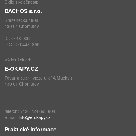
Sídlo společnosti:
DACHOS s.r.o.
Březenecká 4808,
430 04 Chomutov
IČ: 04481895
DIČ: CZ04481895
Výdejní sklad:
E-OKAPY.CZ
Tovární 5954 (vjezd ulicí A.Muchy )
430 01 Chomutov
telefon: +420 724 693 604
e-mail:
info@e-okapy.cz
Praktické informace