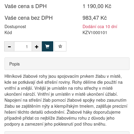
Vaše cena s DPH
1 190,00 Kč
Vaše cena bez DPH
983,47 Kč
Dostupnost
Dodání cca 10 dní
Kód
KZV1000101
Popis
Hliníkové žlabové rohy jsou spojovacím prvkem žlabu v místě,
kde se potkávají dvě střešní roviny. Rohy dělíme dle použití na
vnitřní a vnější. Vnější je umístěn na rohu střechy v místě
ukončení nároží. Vnitřní je umístěn v místě ukončení úžlabí.
Napojení na střešní žlab pomocí žlabové spojky nebo zasunutím
žlabu se zajištěním nýty a klempířským tmelem, zajišťuje precizní
řešení těchto detailů odvodnění. Žlabové háky doporučujeme
případně přidat co nejblíže žlabovému rohu z důvodu jeho
podpory a zamezení jeho poklesnutí pod tíhou sněhu.