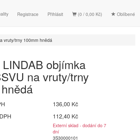
ality
Registrace
Přihlásit
(0 / 0,00 Kč)
Oblíbené
 vruty/trny 100mm hnědá
LINDAB objímka
SVU na vruty/trny
 hnědá
PH
136,00 Kč
 DPH
112,40 Kč
Externí sklad - dodání do 7
dní
3S30000101