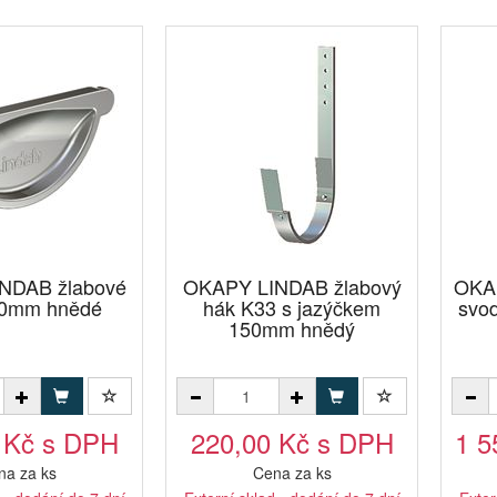
NDAB žlabové
OKAPY LINDAB žlabový
OKA
50mm hnědé
hák K33 s jazýčkem
svo
150mm hnědý
 Kč s DPH
220,00 Kč s DPH
1 5
na za ks
Cena za ks