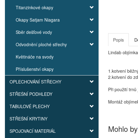
Titanzinkové okapy
Okapy Satjam Niagara
Sběr dešťové vody
Popis
D
Odvodnění ploché střechy
Lindab objímka
Květináče na svody
Příslušenství okapy
1.kotvení běžn
2.kotvení do z
OPLECHOVÁNÍ STŘECHY
Při použití tr
STŘEŠNÍ PODHLEDY
Montáž objímek
TABULOVÉ PLECHY
STŘEŠNÍ KRYTINY
Mohlo by
SPOJOVACÍ MATERIÁL