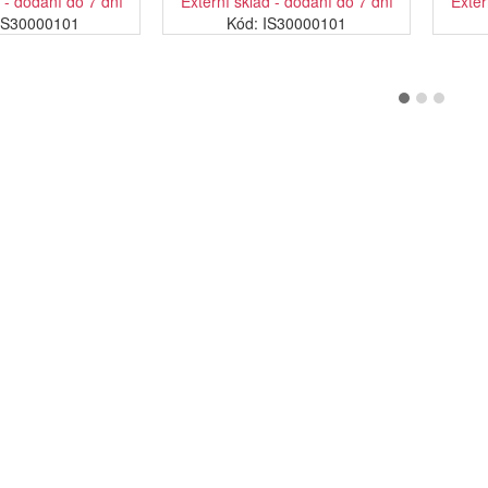
 - dodání do 7 dní
Externí sklad - dodání do 7 dní
Exter
FS30000101
Kód: IS30000101