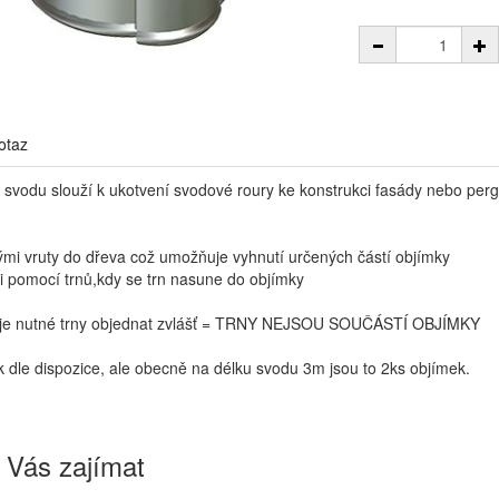
otaz
 svodu slouží k ukotvení svodové roury ke konstrukci fasády nebo per
ými vruty do dřeva což umožňuje vyhnutí určených částí objímky
di pomocí trnů,kdy se trn nasune do objímky
nů je nutné trny objednat zvlášť = TRNY NEJSOU SOUČÁSTÍ OBJÍMKY
 dle dispozice, ale obecně na délku svodu 3m jsou to 2ks objímek.
 Vás zajímat