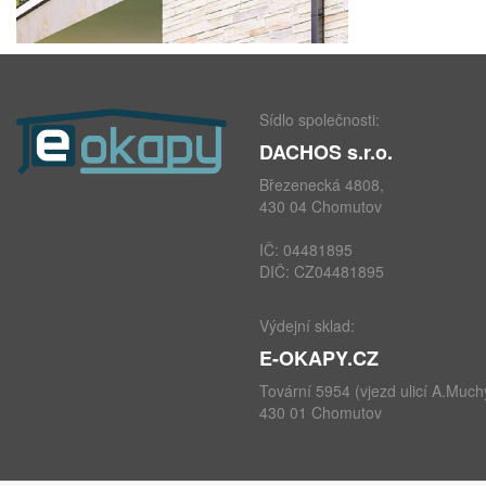
Sídlo společnosti:
DACHOS s.r.o.
Březenecká 4808,
430 04 Chomutov
IČ: 04481895
DIČ: CZ04481895
Výdejní sklad:
E-OKAPY.CZ
Tovární 5954 (vjezd ulicí A.Much
430 01 Chomutov