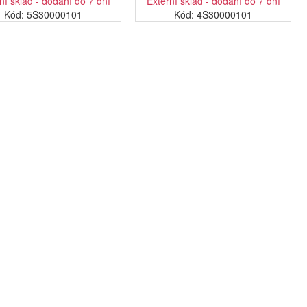
ní sklad - dodání do 7 dní
Externí sklad - dodání do 7 dní
Kód: 5S30000101
Kód: 4S30000101