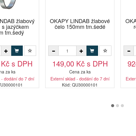
NDAB žlabový
OKAPY LINDAB žlabové
OKA
 s jazýčkem
čelo 150mm tm.šedé
m tm.šedý
 Kč s DPH
149,00 Kč s DPH
92
na za ks
Cena za ks
 - dodání do 7 dní
Externí sklad - dodání do 7 dní
Exter
WU30000101
Kód: QU30000101