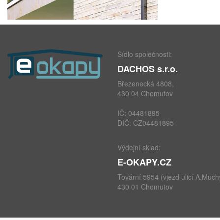
Sídlo společnosti:
DACHOS s.r.o.
Březenecká 4808,
430 04 Chomutov
IČ: 04481895
DIČ: CZ04481895
Výdejní sklad:
E-OKAPY.CZ
Tovární 5954 (vjezd ulicí A.Much
430 01 Chomutov