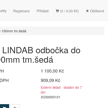
ality
Registrace
Přihlásit
(0 / 0,00 Kč)
Oblíbené
u 100mm tm.šedá
LINDAB odbočka do
00mm tm.šedá
PH
1 100,00 Kč
 DPH
909,09 Kč
Externí sklad - dodání do 7
dní
3U30000101