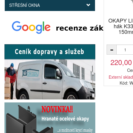
STŘEŠNÍ OKNA
OKAPY LI
hák K33
150m
220,00
Ce
Externí sklad
Kód: 