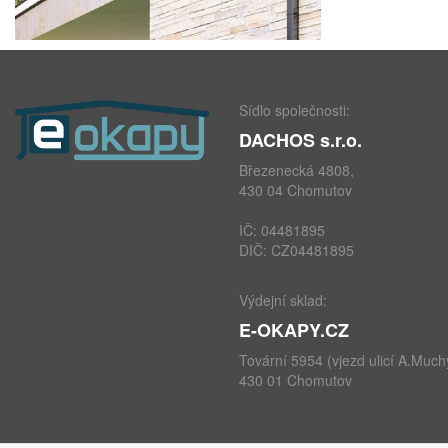
Sídlo společnosti:
DACHOS s.r.o.
Březenecká 4808,
430 04 Chomutov
IČ: 04481895
DIČ: CZ04481895
Výdejní sklad:
E-OKAPY.CZ
Tovární 5954 (vjezd ulicí A.Much
430 01 Chomutov