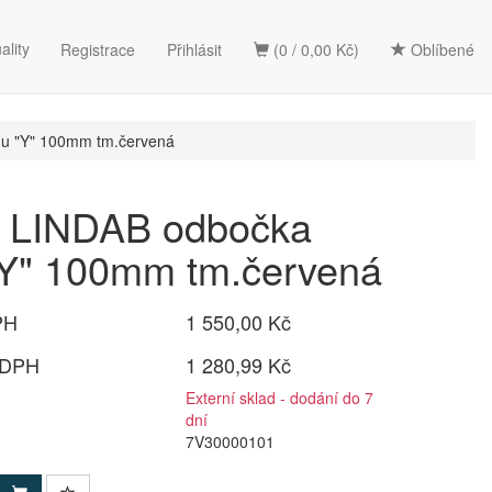
ality
Registrace
Přihlásit
(0 / 0,00 Kč)
Oblíbené
u "Y" 100mm tm.červená
LINDAB odbočka
"Y" 100mm tm.červená
PH
1 550,00 Kč
 DPH
1 280,99 Kč
Externí sklad - dodání do 7
dní
7V30000101