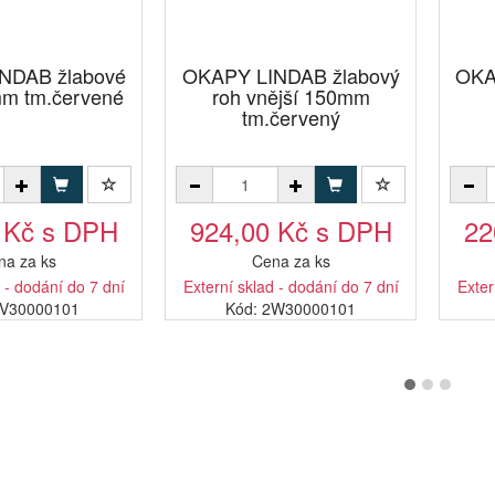
NDAB žlabové
OKAPY LINDAB žlabový
OKA
mm tm.červené
roh vnější 150mm
tm.červený
 Kč s DPH
924,00 Kč s DPH
22
na za ks
Cena za ks
 - dodání do 7 dní
Externí sklad - dodání do 7 dní
Exter
SV30000101
Kód: 2W30000101