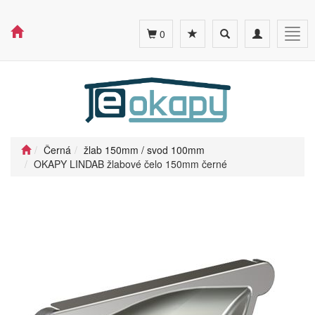
Toggle
Toggle
Togg
0
search
navigation
navig
Černá
žlab 150mm / svod 100mm
OKAPY LINDAB žlabové čelo 150mm černé