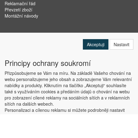
Reklamační řád
Převzetí zboží
Montážní návody
Akceptuji
Nastavit
Principy ochrany soukromí
Přizpůsobujeme se Vám na míru. Na základě Vašeho chování na
webu personalizujeme jeho obsah a zobrazujeme Vám relevantní
nabídky a produkty. Kliknutím na tlačítko „Akceptuji“ souhlasíte
Copyright © ABRA Software a.s. 2019
také s využíváním cookies a předáním údajů o chování na webu
pro zobrazení cílené reklamy na sociálních sítích a v reklamních
sítích na dalších webech.
Personalizaci a cílenou reklamu si můžete podrobněji nastavit
nebo kdykoli vypnout po kliknutí na tlačítko „Nastavit“.