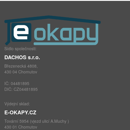
Sídlo společnosti:
DACHOS s.r.o.
Březenecká 4808,
430 04 Chomutov
IČ: 04481895
DIČ: CZ04481895
Výdejní sklad:
E-OKAPY.CZ
Tovární 5954 (vjezd ulicí A.Muchy )
430 01 Chomutov