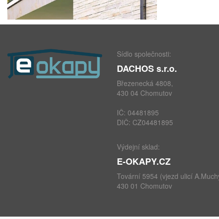
Sídlo společnosti:
DACHOS s.r.o.
Březenecká 4808,
430 04 Chomutov
IČ: 04481895
DIČ: CZ04481895
Výdejní sklad:
E-OKAPY.CZ
Tovární 5954 (vjezd ulicí A.Much
430 01 Chomutov