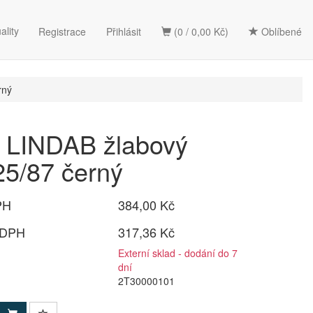
ality
Registrace
Přihlásit
(0 / 0,00 Kč)
Oblíbené
rný
LINDAB žlabový
125/87 černý
PH
384,00 Kč
 DPH
317,36 Kč
Externí sklad - dodání do 7
dní
2T30000101