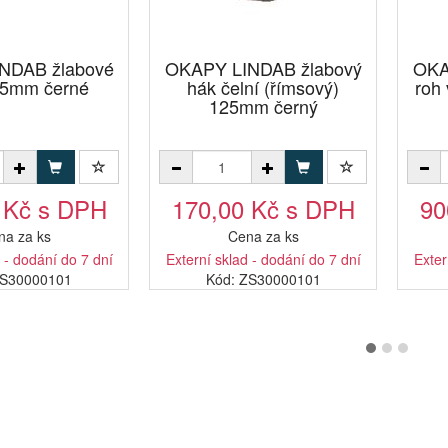
NDAB žlabové
OKAPY LINDAB žlabový
OKA
25mm černé
hák čelní (římsový)
roh
125mm černý
 Kč s DPH
170,00 Kč s DPH
90
na za ks
Cena za ks
 - dodání do 7 dní
Externí sklad - dodání do 7 dní
Exter
YS30000101
Kód: ZS30000101