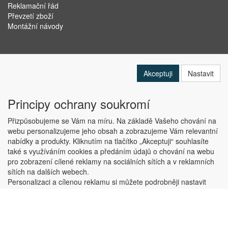
Reklamační řád
Převzetí zboží
Montážní návody
Akceptuji
Nastavit
Principy ochrany soukromí
Přizpůsobujeme se Vám na míru. Na základě Vašeho chování na
webu personalizujeme jeho obsah a zobrazujeme Vám relevantní
nabídky a produkty. Kliknutím na tlačítko „Akceptuji“ souhlasíte
Copyright © ABRA Software a.s. 2019
také s využíváním cookies a předáním údajů o chování na webu
pro zobrazení cílené reklamy na sociálních sítích a v reklamních
sítích na dalších webech.
Personalizaci a cílenou reklamu si můžete podrobněji nastavit
nebo kdykoli vypnout po kliknutí na tlačítko „Nastavit“.