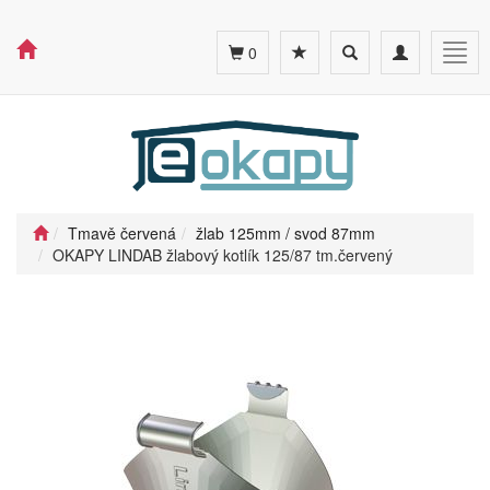
Toggle
Toggle
Togg
0
search
navigation
navig
Tmavě červená
žlab 125mm / svod 87mm
OKAPY LINDAB žlabový kotlík 125/87 tm.červený