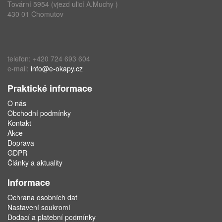
Tovární 5954 (vjezd ulicí A.Muchy )
430 01 Chomutov
telefon: +420 724 693 604
e-mail:
info@e-okapy.cz
Praktické informace
O nás
Obchodní podmínky
Kontakt
Akce
Doprava
GDPR
Články a aktuality
Informace
Ochrana osobních dat
Nastavení soukromí
Dodací a platební podmínky