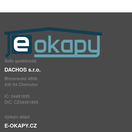
Sídlo společnosti:
DACHOS s.r.o.
Březenecká 4808,
430 04 Chomutov
IČ: 04481895
DIČ: CZ04481895
Výdejní sklad:
E-OKAPY.CZ