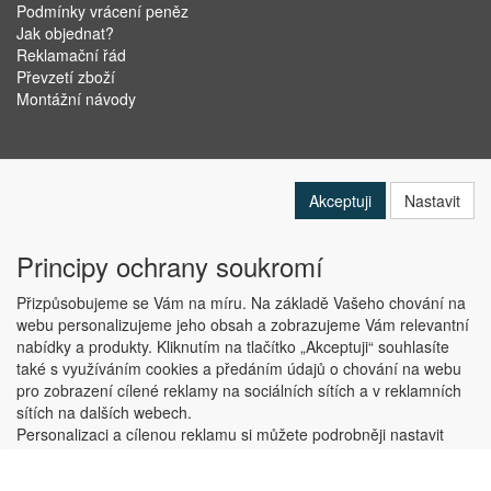
Podmínky vrácení peněz
Jak objednat?
Reklamační řád
Převzetí zboží
Montážní návody
Akceptuji
Nastavit
Principy ochrany soukromí
Přizpůsobujeme se Vám na míru. Na základě Vašeho chování na
webu personalizujeme jeho obsah a zobrazujeme Vám relevantní
nabídky a produkty. Kliknutím na tlačítko „Akceptuji“ souhlasíte
Copyright © ABRA Software a.s. 2019
také s využíváním cookies a předáním údajů o chování na webu
pro zobrazení cílené reklamy na sociálních sítích a v reklamních
sítích na dalších webech.
Personalizaci a cílenou reklamu si můžete podrobněji nastavit
nebo kdykoli vypnout po kliknutí na tlačítko „Nastavit“.