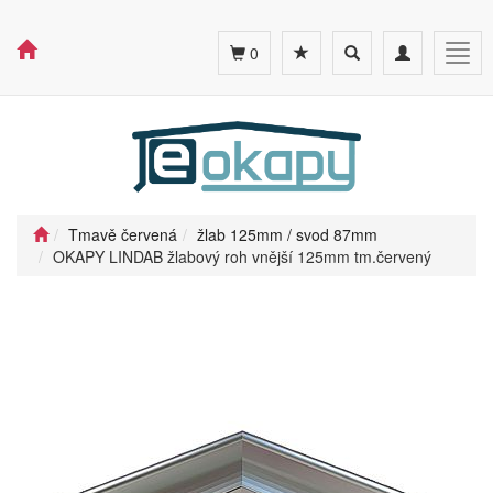
Toggle
Toggle
Togg
0
search
navigation
navig
Tmavě červená
žlab 125mm / svod 87mm
OKAPY LINDAB žlabový roh vnější 125mm tm.červený