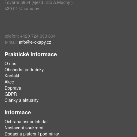
Tovární 5954 (vjezd ulicí A.Muchy )
430 01 Chomutov
telefon: +420 724 693 604
e-mail:
info@e-okapy.cz
Praktické informace
O nás
Obchodní podmínky
Kontakt
Akce
Doprava
GDPR
Články a aktuality
Informace
Ochrana osobních dat
Nastavení soukromí
Dodací a platební podmínky