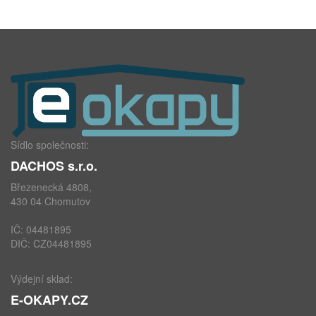
Sídlo společnosti:
DACHOS s.r.o.
Březenecká 4808,
430 04 Chomutov
IČ: 04481895
DIČ: CZ04481895
Výdejní sklad:
E-OKAPY.CZ