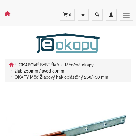
Toggle
Toggle
Togg
0
search
navigation
navig
OKAPOVÉ SYSTÉMY
Měděné okapy
žlab 250mm / svod 80mm
OKAPY Měď Žlabový hák opláštěný 250/450 mm