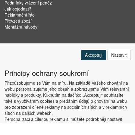
Podmínky vrácení peněz
Jak objednat?
Reklamační řád
Převzetí zboží
Montážní návody
Akceptuji
Nastavit
Principy ochrany soukromí
Přizpůsobujeme se Vám na míru. Na základě Vašeho chování na
webu personalizujeme jeho obsah a zobrazujeme Vám relevantní
nabídky a produkty. Kliknutím na tlačítko „Akceptuji“ souhlasíte
Copyright © ABRA Software a.s. 2019
také s využíváním cookies a předáním údajů o chování na webu
pro zobrazení cílené reklamy na sociálních sítích a v reklamních
sítích na dalších webech.
Personalizaci a cílenou reklamu si můžete podrobněji nastavit
nebo kdykoli vypnout po kliknutí na tlačítko „Nastavit“.