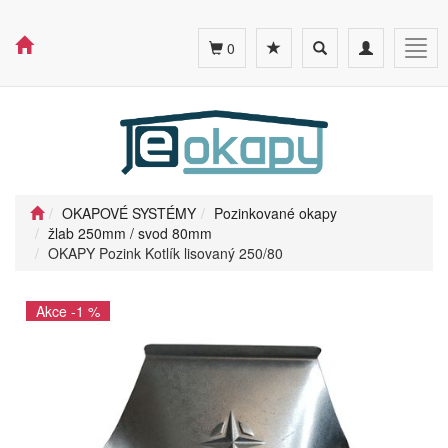
Toggle
Toggle
Togg
0
search
navigation
navig
OKAPOVÉ SYSTÉMY
Pozinkované okapy
žlab 250mm / svod 80mm
OKAPY Pozink Kotlík lisovaný 250/80
Akce -1 %