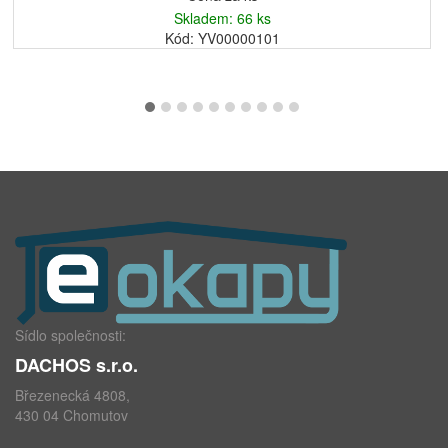
Skladem: 66 ks
Kód: YV00000101
Sídlo společnosti:
DACHOS s.r.o.
Březenecká 4808,
430 04 Chomutov