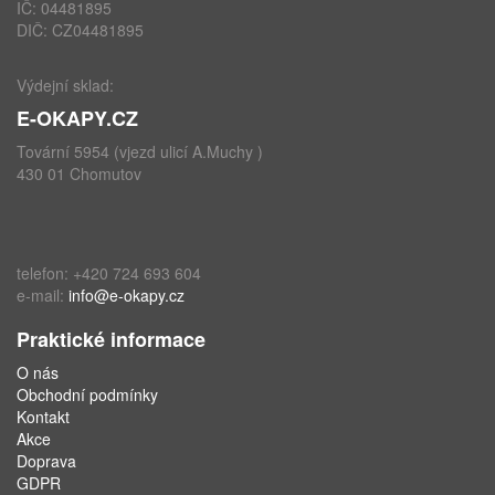
IČ: 04481895
DIČ: CZ04481895
Výdejní sklad:
E-OKAPY.CZ
Tovární 5954 (vjezd ulicí A.Muchy )
430 01 Chomutov
telefon: +420 724 693 604
e-mail:
info@e-okapy.cz
Praktické informace
O nás
Obchodní podmínky
Kontakt
Akce
Doprava
GDPR