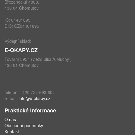
Březenecká 4808,
430 04 Chomutov
IČ: 04481895
DIČ: CZ04481895
Výdejní sklad:
E-OKAPY.CZ
Tovární 5954 (vjezd ulicí A.Muchy )
430 01 Chomutov
telefon: +420 724 693 604
e-mail:
info@e-okapy.cz
Praktické informace
O nás
Obchodní podmínky
Kontakt