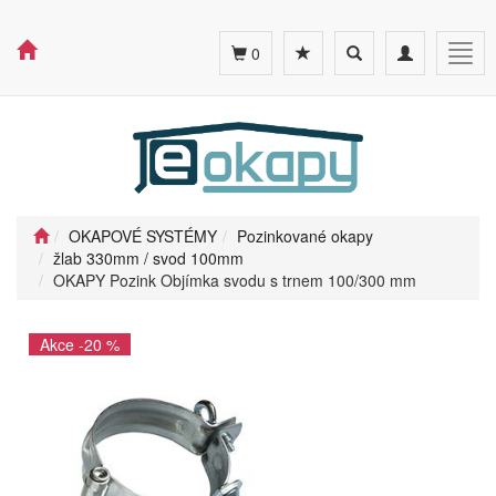
Toggle
Toggle
Togg
0
search
navigation
navig
OKAPOVÉ SYSTÉMY
Pozinkované okapy
žlab 330mm / svod 100mm
OKAPY Pozink Objímka svodu s trnem 100/300 mm
Akce -20 %