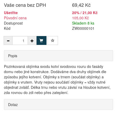
Vaše cena bez DPH
69,42 Kč
Ušetříte
20% / 21,00 Kč
Původní cena
105,00 Kč
Dostupnost
Skladem 8 ks
Kód
ZW00000101
Popis
Pozinkovaná objímka svodu kotví svodovou rouru do fasády
domu nebo jiné konstrukce. Dodáváme dva druhy objímek dle
způsobu jejího kotvení. Objímky s trnem (součást objímky) a
objímky s vrutem. Vruty nejsou součástí objímky = vždy nutné
objednat zvlášť. Délka trnu nebo vrutu závisí na hloubce kotvení,
zda rovnou do zdi nebo přes zateplení.
Dotaz