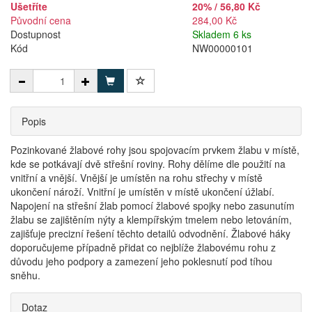
Ušetříte
20% / 56,80 Kč
Původní cena
284,00 Kč
Dostupnost
Skladem 6 ks
Kód
NW00000101
Popis
Pozinkované žlabové rohy jsou spojovacím prvkem žlabu v místě,
kde se potkávají dvě střešní roviny. Rohy dělíme dle použití na
vnitřní a vnější. Vnější je umístěn na rohu střechy v místě
ukončení nároží. Vnitřní je umístěn v místě ukončení úžlabí.
Napojení na střešní žlab pomocí žlabové spojky nebo zasunutím
žlabu se zajištěním nýty a klempířským tmelem nebo letováním,
zajišťuje precizní řešení těchto detailů odvodnění. Žlabové háky
doporučujeme případně přidat co nejblíže žlabovému rohu z
důvodu jeho podpory a zamezení jeho poklesnutí pod tíhou
sněhu.
Dotaz