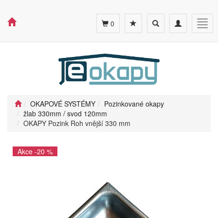
Toggle
Toggle
Togg
0
search
navigation
navig
OKAPOVÉ SYSTÉMY
Pozinkované okapy
žlab 330mm / svod 120mm
OKAPY Pozink Roh vnější 330 mm
Akce -20 %