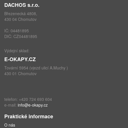
DACHOS s.r.o.
Březenecká 4808,
430 04 Chomutov
IČ: 04481895
DIČ: CZ04481895
Výdejní sklad:
E-OKAPY.CZ
Tovární 5954 (vjezd ulicí A.Muchy )
430 01 Chomutov
telefon: +420 724 693 604
e-mail:
info@e-okapy.cz
Praktické informace
O nás