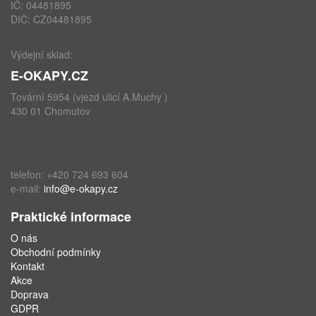
IČ: 04481895
DIČ: CZ04481895
Výdejní sklad:
E-OKAPY.CZ
Tovární 5954 (vjezd ulicí A.Muchy )
430 01 Chomutov
telefon: +420 724 693 604
e-mail:
info@e-okapy.cz
Praktické informace
O nás
Obchodní podmínky
Kontakt
Akce
Doprava
GDPR