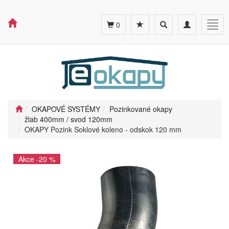
Toggle
Toggle
Togg
0
search
navigation
navig
OKAPOVÉ SYSTÉMY
Pozinkované okapy
žlab 400mm / svod 120mm
OKAPY Pozink Soklové koleno - odskok 120 mm
Akce -20 %