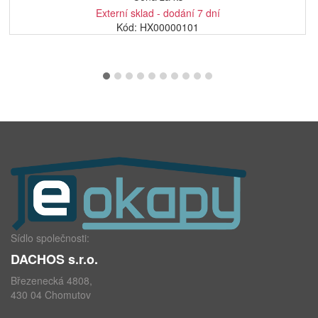
Externí sklad - dodání 7 dní
Kód: HX00000101
Sídlo společnosti:
DACHOS s.r.o.
Březenecká 4808,
430 04 Chomutov