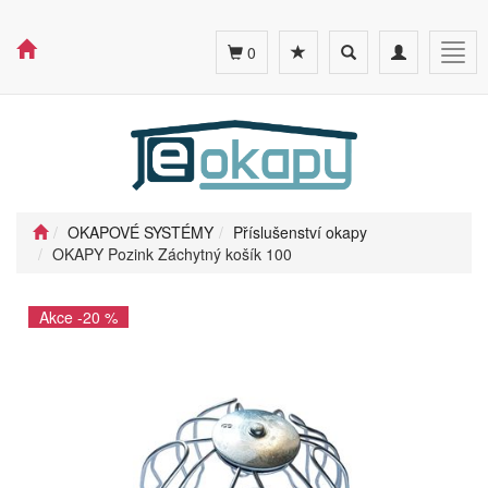
Toggle
Toggle
Togg
0
search
navigation
navig
OKAPOVÉ SYSTÉMY
Příslušenství okapy
OKAPY Pozink Záchytný košík 100
Akce -20 %