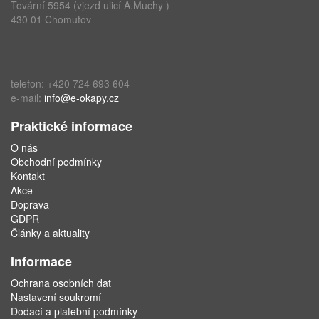
Tovární 5954 (vjezd ulicí A.Muchy )
430 01 Chomutov
telefon: +420 724 693 604
e-mail:
info@e-okapy.cz
Praktické informace
O nás
Obchodní podmínky
Kontakt
Akce
Doprava
GDPR
Články a aktuality
Informace
Ochrana osobních dat
Nastavení soukromí
Dodací a platební podmínky