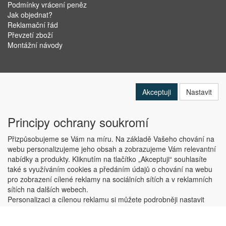
Podmínky vrácení peněz
Jak objednat?
Reklamační řád
Převzetí zboží
Montážní návody
Akceptuji
Nastavit
Principy ochrany soukromí
Přizpůsobujeme se Vám na míru. Na základě Vašeho chování na
webu personalizujeme jeho obsah a zobrazujeme Vám relevantní
nabídky a produkty. Kliknutím na tlačítko „Akceptuji“ souhlasíte
Copyright © ABRA Software a.s. 2019
také s využíváním cookies a předáním údajů o chování na webu
pro zobrazení cílené reklamy na sociálních sítích a v reklamních
sítích na dalších webech.
Personalizaci a cílenou reklamu si můžete podrobněji nastavit
nebo kdykoli vypnout po kliknutí na tlačítko „Nastavit“.