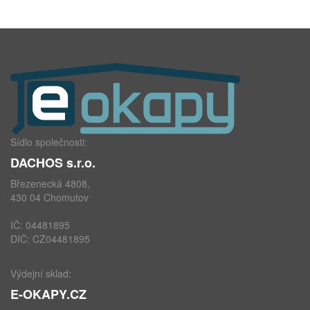
Sídlo společnosti:
DACHOS s.r.o.
Březenecká 4808,
430 04 Chomutov
IČ: 04481895
DIČ: CZ04481895
Výdejní sklad:
E-OKAPY.CZ