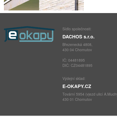
Sídlo společnosti:
DACHOS s.r.o.
Březenecká 4808,
430 04 Chomutov
IČ: 04481895
DIČ: CZ04481895
Výdejní sklad:
E-OKAPY.CZ
Tovární 5954 (vjezd ulicí A.Much
430 01 Chomutov