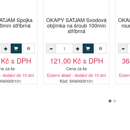
TJAM Spojka
OKAPY SATJAM Svodová
OKA
0mm stříbrná
objímka na šroub 100mm
rou
stříbrná
 Kč s DPH
121,00 Kč s DPH
36
na za ks
Cena za ks
 - dodání do 10 dní
Externí sklad - dodání do 10 dní
Extern
4H40000101
Kód: 5H40000101