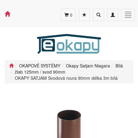
Toggle
Toggle
Togg
0
search
navigation
navig
OKAPOVÉ SYSTÉMY
Okapy Satjam Niagara
Bílá
žlab 125mm / svod 90mm
OKAPY SATJAM Svodová roura 90mm délka 3m bílá