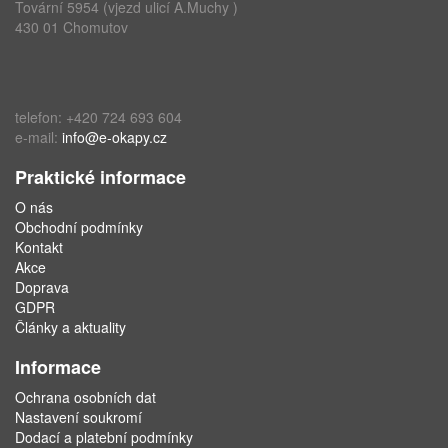
Tovární 5954 (vjezd ulicí A.Muchy )
430 01 Chomutov
telefon: +420 724 693 604
e-mail:
info@e-okapy.cz
Praktické informace
O nás
Obchodní podmínky
Kontakt
Akce
Doprava
GDPR
Články a aktuality
Informace
Ochrana osobních dat
Nastavení soukromí
Dodací a platební podmínky