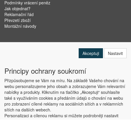
Podmínky vrácení peněz
Jak objednat?
Reklamační řád
Převzetí zboží
Montážní návody
Akceptuji
Nastavit
Principy ochrany soukromí
Přizpůsobujeme se Vám na míru. Na základě Vašeho chování na
webu personalizujeme jeho obsah a zobrazujeme Vám relevantní
nabídky a produkty. Kliknutím na tlačítko „Akceptuji“ souhlasíte
Copyright © ABRA Software a.s. 2019
také s využíváním cookies a předáním údajů o chování na webu
pro zobrazení cílené reklamy na sociálních sítích a v reklamních
sítích na dalších webech.
Personalizaci a cílenou reklamu si můžete podrobněji nastavit
nebo kdykoli vypnout po kliknutí na tlačítko „Nastavit“.