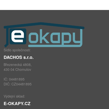
Sídlo společnosti:
DACHOS s.r.o.
Březenecká 4808,
430 04 Chomutov
IČ: 04481895
DIČ: CZ04481895
Výdejní sklad:
E-OKAPY.CZ